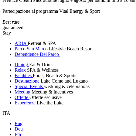
Free Ice Cream Pass durante luglio e agosto per bambini fino a 16 ann
Partecipazione al programma Vital Energy & Sport
Best rate
guaranteed
Stay
ARIA
Retreat & SPA
Parco San Marco
Lifestyle Beach Resort
Dependence Del Parco
Dining
Eat & Drink
Relax
SPA & Wellness
Facilities
Pools, Beach & Sports
Destinazione
Lake Como and Lugano
Special Events
wedding & celebrations
Meeting
Meeting & Incentives
Offerte
Offerte esclusive
Esperienze
Live the Lake
ITA
Eng
Deu
Fra