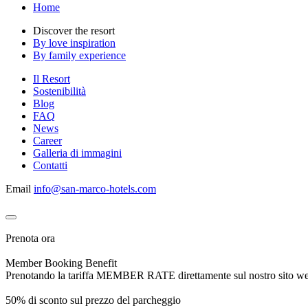
Home
Discover the resort
By love inspiration
By family experience
Il Resort
Sostenibilità
Blog
FAQ
News
Career
Galleria di immagini
Contatti
Email
info@san-marco-hotels.com
Prenota ora
Member Booking Benefit
Prenotando la tariffa MEMBER RATE direttamente sul nostro sito web, r
50% di sconto sul prezzo del parcheggio