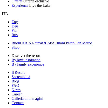
Offerte
Offerte esclusive
Esperienze
Live the Lake
ITA
Eng
Deu
Fra
Rus
Buoni ARIA Retreat & SPA
Buoni Parco San Marco
Shop
Discover the resort
By love inspiration
By family experience
Il Resort
Sostenibilità
Blog
FAQ
News
Career
Galleria di immagini
Contatti