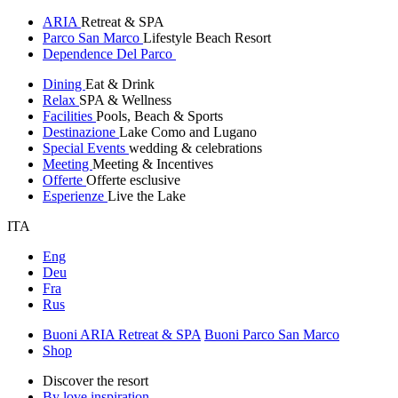
ARIA
Retreat & SPA
Parco San Marco
Lifestyle Beach Resort
Dependence Del Parco
Dining
Eat & Drink
Relax
SPA & Wellness
Facilities
Pools, Beach & Sports
Destinazione
Lake Como and Lugano
Special Events
wedding & celebrations
Meeting
Meeting & Incentives
Offerte
Offerte esclusive
Esperienze
Live the Lake
ITA
Eng
Deu
Fra
Rus
Buoni ARIA Retreat & SPA
Buoni Parco San Marco
Shop
Discover the resort
By love inspiration