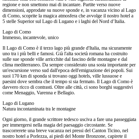
regione e non smettono mai di incantare. Partite verso nuove
dimensioni, approdate su nuove sponde e, in vacanza vicino al Lago
di Como, scoprite la magica atmosfera che avvolge il nostro hotel a
5 stelle Superior sul Lago di Lugano e i laghi del Nord d’Italia.
Lago di Como
Immenso, incantevole, unico
Il Lago di Como è il terzo lago più grande d'Italia, ma sicuramente
uno tra i più belli e famosi. Già l'alta società romana ha costruito
sulle sue sponde ville arricchite dal fascino delle montagne e dal
clima mediterraneo. Da sempre considerato una sosta importante per
un'escursione verso sud dall'epoca dell'emigrazione dei popoli. Sui
suoi 170 km di sponda si trovano oggi hotels, ville lussuose e
paesini dove sembra che il tempo si sia fermato. Il Lago di Como è
davvero ricco di contrasti. Oltre alle città, ci sono borghi suggestivi
come Menaggio, Varenna e Bellagio.
Lago di Lugano
Natura incontaminata tra le montagne
Ogni giorno, il grande scrittore tedesco usciva a fare una passeggiata
per immergersi nella magia del paesaggio circostante. Se
trascorrerete una breve vacanza nei pressi del Canton Ticino, nel
nostro hotel a Porlezza, ai piedi del Monte Bronzone, capirete il