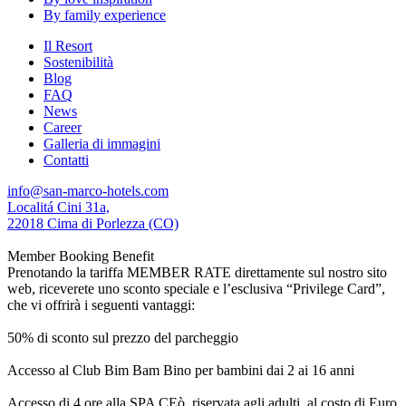
By family experience
Il Resort
Sostenibilità
Blog
FAQ
News
Career
Galleria di immagini
Contatti
info@san-marco-hotels.com
Localitá Cini 31a,
22018 Cima di Porlezza (CO)
Member Booking Benefit
Prenotando la tariffa MEMBER RATE direttamente sul nostro sito
web, riceverete uno sconto speciale e l’esclusiva “Privilege Card”,
che vi offrirà i seguenti vantaggi:
50% di sconto sul prezzo del parcheggio
Accesso al Club Bim Bam Bino per bambini dai 2 ai 16 anni
Accesso di 4 ore alla SPA CEò, riservata agli adulti, al costo di Euro