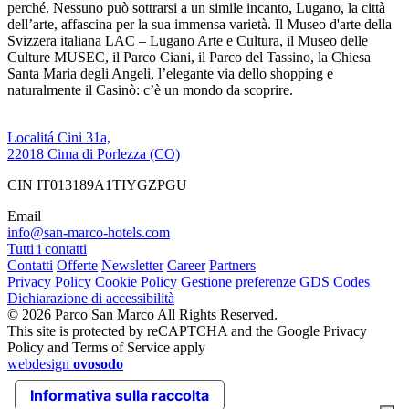
perché. Nessuno può sottrarsi a un simile incanto, Lugano, la città
dell’arte, affascina per la sua immensa varietà. Il Museo d'arte della
Svizzera italiana LAC – Lugano Arte e Cultura, il Museo delle
Culture MUSEC, il Parco Ciani, il Parco del Tassino, la Chiesa
Santa Maria degli Angeli, l’elegante via dello shopping e
naturalmente il Casinò: c’è un mondo da scoprire.
Localitá Cini 31a,
22018 Cima di Porlezza (CO)
CIN IT013189A1TIYGZPGU
Email
info@san-marco-hotels.com
Tutti i contatti
Contatti
Offerte
Newsletter
Career
Partners
Privacy Policy
Cookie Policy
Gestione preferenze
GDS Codes
Dichiarazione di accessibilità
© 2026 Parco San Marco All Rights Reserved.
This site is protected by reCAPTCHA and the Google Privacy
Policy and Terms of Service apply
webdesign
ovosodo
Informativa sulla raccolta