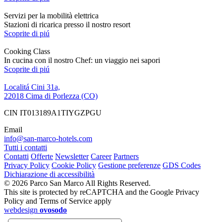
Servizi per la mobilità elettrica
Stazioni di ricarica presso il nostro resort
Scoprite di piú
Cooking Class
In cucina con il nostro Chef: un viaggio nei sapori
Scoprite di piú
Localitá Cini 31a,
22018 Cima di Porlezza (CO)
CIN IT013189A1TIYGZPGU
Email
info@san-marco-hotels.com
Tutti i contatti
Contatti
Offerte
Newsletter
Career
Partners
Privacy Policy
Cookie Policy
Gestione preferenze
GDS Codes
Dichiarazione di accessibilità
© 2026 Parco San Marco All Rights Reserved.
This site is protected by reCAPTCHA and the Google Privacy
Policy and Terms of Service apply
webdesign
ovosodo