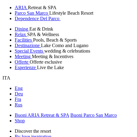
ARIA
Retreat & SPA
Parco San Marco
Lifestyle Beach Resort
Dependence Del Parco
Dining
Eat & Drink
Relax
SPA & Wellness
Facilities
Pools, Beach & Sports
Destinazione
Lake Como and Lugano
Special Events
wedding & celebrations
Meeting
Meeting & Incentives
Offerte
Offerte esclusive
Esperienze
Live the Lake
ITA
Eng
Deu
Fra
Rus
Buoni ARIA Retreat & SPA
Buoni Parco San Marco
Shop
Discover the resort
By love inspiration