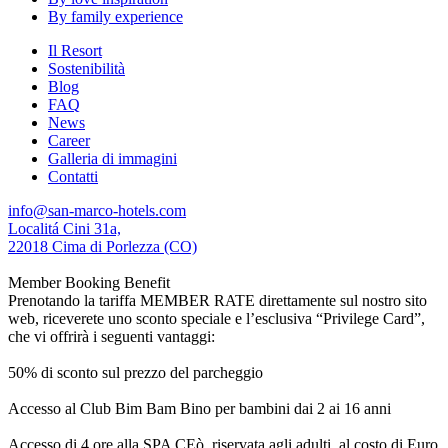
By family experience
Il Resort
Sostenibilità
Blog
FAQ
News
Career
Galleria di immagini
Contatti
info@san-marco-hotels.com
Localitá Cini 31a,
22018 Cima di Porlezza (CO)
Member Booking Benefit
Prenotando la tariffa MEMBER RATE direttamente sul nostro sito
web, riceverete uno sconto speciale e l’esclusiva “Privilege Card”,
che vi offrirà i seguenti vantaggi:
50% di sconto sul prezzo del parcheggio
Accesso al Club Bim Bam Bino per bambini dai 2 ai 16 anni
Accesso di 4 ore alla SPA CEò, riservata agli adulti, al costo di Euro