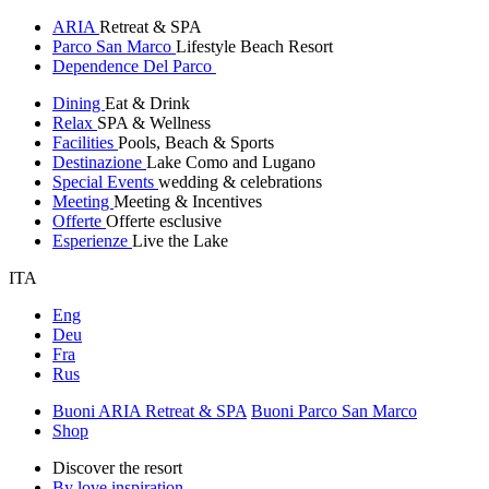
ARIA
Retreat & SPA
Parco San Marco
Lifestyle Beach Resort
Dependence Del Parco
Dining
Eat & Drink
Relax
SPA & Wellness
Facilities
Pools, Beach & Sports
Destinazione
Lake Como and Lugano
Special Events
wedding & celebrations
Meeting
Meeting & Incentives
Offerte
Offerte esclusive
Esperienze
Live the Lake
ITA
Eng
Deu
Fra
Rus
Buoni ARIA Retreat & SPA
Buoni Parco San Marco
Shop
Discover the resort
By love inspiration