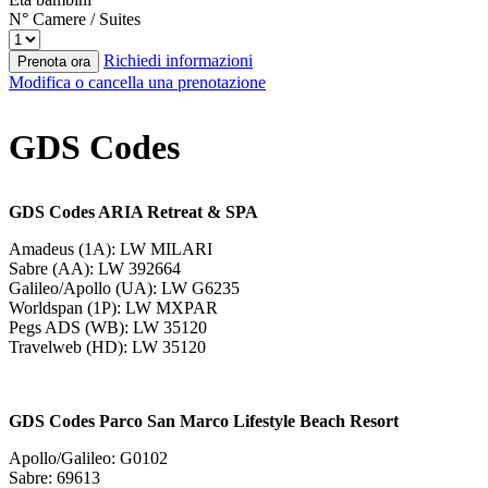
N° Camere / Suites
Richiedi informazioni
Prenota ora
Modifica o cancella una prenotazione
GDS Codes
GDS Codes ARIA Retreat & SPA
Amadeus (1A): LW MILARI
Sabre (AA): LW 392664
Galileo/Apollo (UA): LW G6235
Worldspan (1P): LW MXPAR
Pegs ADS (WB): LW 35120
Travelweb (HD): LW 35120
GDS Codes Parco San Marco Lifestyle Beach Resort
Apollo/Galileo: G0102
Sabre: 69613