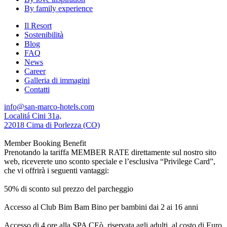
By family experience
Il Resort
Sostenibilità
Blog
FAQ
News
Career
Galleria di immagini
Contatti
info@san-marco-hotels.com
Localitá Cini 31a,
22018 Cima di Porlezza (CO)
Member Booking Benefit
Prenotando la tariffa MEMBER RATE direttamente sul nostro sito
web, riceverete uno sconto speciale e l’esclusiva “Privilege Card”,
che vi offrirà i seguenti vantaggi:
50% di sconto sul prezzo del parcheggio
Accesso al Club Bim Bam Bino per bambini dai 2 ai 16 anni
Accesso di 4 ore alla SPA CEò, riservata agli adulti, al costo di Euro