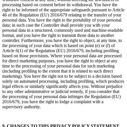
processing based on consent before its withdrawal. You have the
right to be informed of the appropriate safeguards pursuant to Article
46 of the Regulation (EU) 2016/679 relating to the transfer of your
personal data. You have the right to the portability of your personal
data; in such case the Controller shall provide you with your
personal data in a structured, commonly used and machine-readable
format, and you have the right to transmit those data to another
controller. Furthermore, you have the right to object, at any time, to
the processing of your data which is based on point (e) or (f) of
Article 6(1) of the Regulation (EU) 2016/679, including profiling
based on those provisions. Where your personal data are processed
for direct marketing purposes, you have the right to object at any
time to the processing of your personal data for such marketing
(including profiling to the extent that it is related to such direct
marketing). You have the right not to be subject to a decision based
solely on automated processing, including profiling, which produces
legal effects or similarly significantly affects you. Without prejudice
to any other administrative or judicial remedy, if you consider that
the processing of your personal data infringes the Regulation (EU)
2016/679, you have the right to lodge a complaint with a
supervisory authority.
9. CHANGES TO THIS PRIVACY POLICY STATEMENT