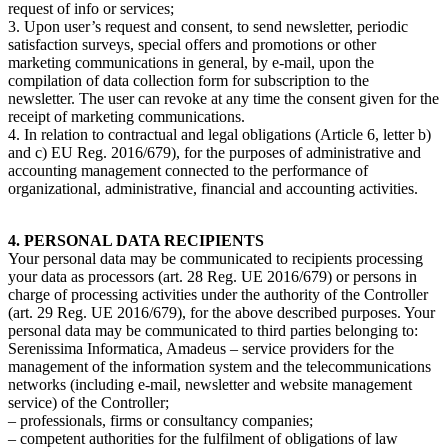
request of info or services;
3. Upon user’s request and consent, to send newsletter, periodic
satisfaction surveys, special offers and promotions or other
marketing communications in general, by e-mail, upon the
compilation of data collection form for subscription to the
newsletter. The user can revoke at any time the consent given for the
receipt of marketing communications.
4. In relation to contractual and legal obligations (Article 6, letter b)
and c) EU Reg. 2016/679), for the purposes of administrative and
accounting management connected to the performance of
organizational, administrative, financial and accounting activities.
4. PERSONAL DATA RECIPIENTS
Your personal data may be communicated to recipients processing
your data as processors (art. 28 Reg. UE 2016/679) or persons in
charge of processing activities under the authority of the Controller
(art. 29 Reg. UE 2016/679), for the above described purposes. Your
personal data may be communicated to third parties belonging to:
Serenissima Informatica, Amadeus – service providers for the
management of the information system and the telecommunications
networks (including e-mail, newsletter and website management
service) of the Controller;
– professionals, firms or consultancy companies;
– competent authorities for the fulfilment of obligations of law