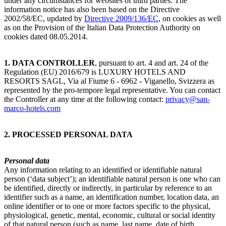
under any circumstances for websites of third parties. The
information notice has also been based on the Directive
2002/58/EC, updated by
Directive 2009/136/EC
, on cookies as well
as on the Provision of the Italian Data Protection Authority on
cookies dated 08.05.2014.
1. DATA CONTROLLER
, pursuant to art. 4 and art. 24 of the
Regulation (EU) 2016/679 is LUXURY HOTELS AND
RESORTS SAGL, Via al Fiume 6 - 6962 - Viganello, Svizzera as
represented by the pro-tempore legal representative. You can contact
the Controller at any time at the following contact:
privacy@san-
marco-hotels.com
2. PROCESSED PERSONAL DATA
Personal data
Any information relating to an identified or identifiable natural
person (‘data subject’); an identifiable natural person is one who can
be identified, directly or indirectly, in particular by reference to an
identifier such as a name, an identification number, location data, an
online identifier or to one or more factors specific to the physical,
physiological, genetic, mental, economic, cultural or social identity
of that natural person (such as name, last name, date of birth,