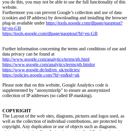
you do this, you may not be able to use the full functionality of this
website.
Furthermore you can prevent Google’s collection and use of data
(cookies and IP address) by downloading and installing the browser
plug-in available under
https://tools.google.com/dlpage/gaoptout?
hl=en-GB
https://tools.google.com/dlpage/gaoptout?hl=en-GB
Further information concerning the terms and conditions of use and
data privacy can be found at
http://www.google.com/analytics/terms/gb.html
https://www.google.com/analytics/terms/gb.htmlor
https://www.google.de/intl/en_uk/policies/
https://policies.google.com/?hl=en&gl=uk
Please note that on this website, Google Analytics code is
supplemented by "anonymizeIp" to ensure an anonymized
collection of IP addresses (so called IP-masking).
COPYRIGHT
The Layout of the web sites, diagrams, pictures and logos used, as
well as the collection of individual contributions, are protected by
copyright. Any duplication or use of objects such as diagrams,