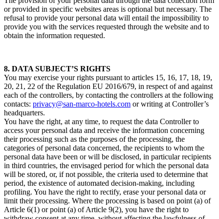
The provision of your personal data through the data collection form
or provided in specific websites areas is optional but necessary. The
refusal to provide your personal data will entail the impossibility to
provide you with the services requested through the website and to
obtain the information requested.
8. DATA SUBJECT’S RIGHTS
You may exercise your rights pursuant to articles 15, 16, 17, 18, 19,
20, 21, 22 of the Regulation EU 2016/679, in respect of and against
each of the controllers, by contacting the controllers at the following
contacts:
privacy@san-marco-hotels.com
or writing at Controller’s
headquarters.
You have the right, at any time, to request the data Controller to
access your personal data and receive the information concerning
their processing such as the purposes of the processing, the
categories of personal data concerned, the recipients to whom the
personal data have been or will be disclosed, in particular recipients
in third countries, the envisaged period for which the personal data
will be stored, or, if not possible, the criteria used to determine that
period, the existence of automated decision-making, including
profiling. You have the right to rectify, erase your personal data or
limit their processing. Where the processing is based on point (a) of
Article 6(1) or point (a) of Article 9(2), you have the right to
withdraw consent at any time, without affecting the lawfulness of