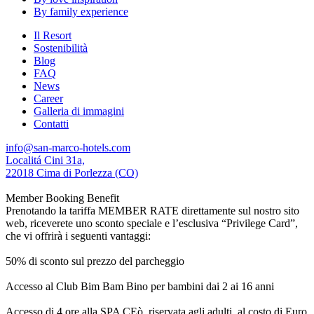
By family experience
Il Resort
Sostenibilità
Blog
FAQ
News
Career
Galleria di immagini
Contatti
info@san-marco-hotels.com
Localitá Cini 31a,
22018 Cima di Porlezza (CO)
Member Booking Benefit
Prenotando la tariffa MEMBER RATE direttamente sul nostro sito
web, riceverete uno sconto speciale e l’esclusiva “Privilege Card”,
che vi offrirà i seguenti vantaggi:
50% di sconto sul prezzo del parcheggio
Accesso al Club Bim Bam Bino per bambini dai 2 ai 16 anni
Accesso di 4 ore alla SPA CEò, riservata agli adulti, al costo di Euro