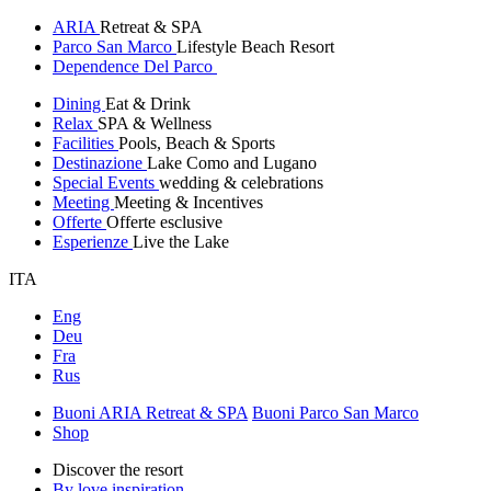
ARIA
Retreat & SPA
Parco San Marco
Lifestyle Beach Resort
Dependence Del Parco
Dining
Eat & Drink
Relax
SPA & Wellness
Facilities
Pools, Beach & Sports
Destinazione
Lake Como and Lugano
Special Events
wedding & celebrations
Meeting
Meeting & Incentives
Offerte
Offerte esclusive
Esperienze
Live the Lake
ITA
Eng
Deu
Fra
Rus
Buoni ARIA Retreat & SPA
Buoni Parco San Marco
Shop
Discover the resort
By love inspiration