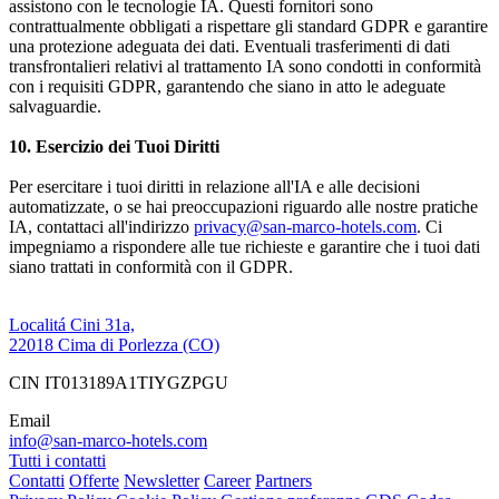
assistono con le tecnologie IA. Questi fornitori sono
contrattualmente obbligati a rispettare gli standard GDPR e garantire
una protezione adeguata dei dati. Eventuali trasferimenti di dati
transfrontalieri relativi al trattamento IA sono condotti in conformità
con i requisiti GDPR, garantendo che siano in atto le adeguate
salvaguardie.
10. Esercizio dei Tuoi Diritti
Per esercitare i tuoi diritti in relazione all'IA e alle decisioni
automatizzate, o se hai preoccupazioni riguardo alle nostre pratiche
IA, contattaci all'indirizzo
privacy@san-marco-hotels.com
. Ci
impegniamo a rispondere alle tue richieste e garantire che i tuoi dati
siano trattati in conformità con il GDPR.
Localitá Cini 31a,
22018 Cima di Porlezza (CO)
CIN IT013189A1TIYGZPGU
Email
info@san-marco-hotels.com
Tutti i contatti
Contatti
Offerte
Newsletter
Career
Partners