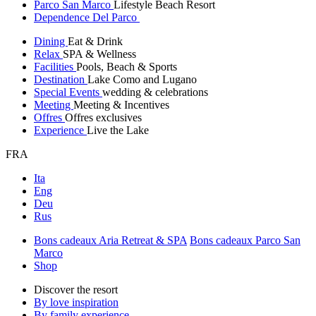
Parco San Marco
Lifestyle Beach Resort
Dependence Del Parco
Dining
Eat & Drink
Relax
SPA & Wellness
Facilities
Pools, Beach & Sports
Destination
Lake Como and Lugano
Special Events
wedding & celebrations
Meeting
Meeting & Incentives
Offres
Offres exclusives
Experience
Live the Lake
FRA
Ita
Eng
Deu
Rus
Bons cadeaux Aria Retreat & SPA
Bons cadeaux Parco San
Marco
Shop
Discover the resort
By love inspiration
By family experience