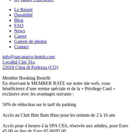
Le Resort
Durabilité
Blog
FAQ
News
Career
Galerie de photos
Contact
info@san-marco-hotels.com
Localitá Cini 31a,
22018 Cima di Porlezza (CO)
Member Booking Benefit
En réservant le MEMBER RATE sur notre site web, vous
bénéficierez d’une remise spéciale et de la « Privilege Card »
exclusive avec les avantages suivants :
50% de réduction sur le tarif du parking
Accès au Club Bim Bam Bino pour les enfants de 2 à 16 ans
Accès pour 4 heures à la SPA CEò, réservée aux adultes, pour Euro
45,00 au lieu de Euro 65,00/95,00