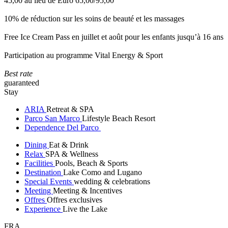
45,00 au lieu de Euro 65,00/95,00
10% de réduction sur les soins de beauté et les massages
Free Ice Cream Pass en juillet et août pour les enfants jusqu’à 16 ans
Participation au programme Vital Energy & Sport
Best rate
guaranteed
Stay
ARIA
Retreat & SPA
Parco San Marco
Lifestyle Beach Resort
Dependence Del Parco
Dining
Eat & Drink
Relax
SPA & Wellness
Facilities
Pools, Beach & Sports
Destination
Lake Como and Lugano
Special Events
wedding & celebrations
Meeting
Meeting & Incentives
Offres
Offres exclusives
Experience
Live the Lake
FRA