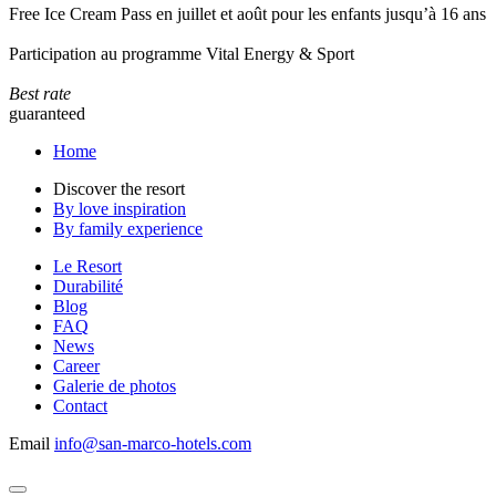
Free Ice Cream Pass en juillet et août pour les enfants jusqu’à 16 ans
Participation au programme Vital Energy & Sport
Best rate
guaranteed
Home
Discover the resort
By love inspiration
By family experience
Le Resort
Durabilité
Blog
FAQ
News
Career
Galerie de photos
Contact
Email
info@san-marco-hotels.com