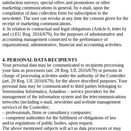
satisfaction surveys, special offers and promotions or other
marketing communications in general, by e-mail, upon the
compilation of data collection form for subscription to the
newsletter. The user can revoke at any time the consent given for the
receipt of marketing communications.
4. In relation to contractual and legal obligations (Article 6, letter b)
and c) EU Reg. 2016/679), for the purposes of administrative and
accounting management connected to the performance of
organizational, administrative, financial and accounting activities.
4. PERSONAL DATA RECIPIENTS
Your personal data may be communicated to recipients processing
your data as processors (art. 28 Reg. UE 2016/679) or persons in
charge of processing activities under the authority of the Controller
(art. 29 Reg. UE 2016/679), for the above described purposes. Your
personal data may be communicated to third parties belonging to:
Serenissima Informatica, Amadeus – service providers for the
management of the information system and the telecommunications
networks (including e-mail, newsletter and website management
service) of the Controller;
– professionals, firms or consultancy companies;
– competent authorities for the fulfilment of obligations of law
and/or regulations of public bodies, upon request.
The above mentioned subjects will act as data processors or may