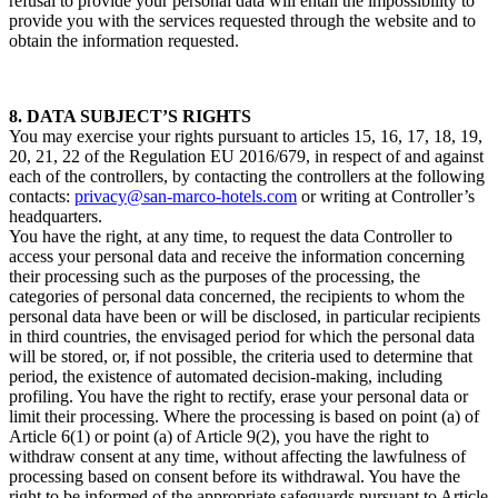
refusal to provide your personal data will entail the impossibility to
provide you with the services requested through the website and to
obtain the information requested.
8. DATA SUBJECT’S RIGHTS
You may exercise your rights pursuant to articles 15, 16, 17, 18, 19,
20, 21, 22 of the Regulation EU 2016/679, in respect of and against
each of the controllers, by contacting the controllers at the following
contacts:
privacy@san-marco-hotels.com
or writing at Controller’s
headquarters.
You have the right, at any time, to request the data Controller to
access your personal data and receive the information concerning
their processing such as the purposes of the processing, the
categories of personal data concerned, the recipients to whom the
personal data have been or will be disclosed, in particular recipients
in third countries, the envisaged period for which the personal data
will be stored, or, if not possible, the criteria used to determine that
period, the existence of automated decision-making, including
profiling. You have the right to rectify, erase your personal data or
limit their processing. Where the processing is based on point (a) of
Article 6(1) or point (a) of Article 9(2), you have the right to
withdraw consent at any time, without affecting the lawfulness of
processing based on consent before its withdrawal. You have the
right to be informed of the appropriate safeguards pursuant to Article