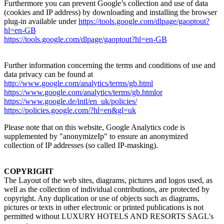
Furthermore you can prevent Google’s collection and use of data
(cookies and IP address) by downloading and installing the browser
plug-in available under
https://tools.google.com/dlpage/gaoptout?
hl=en-GB
https://tools.google.com/dlpage/gaoptout?hl=en-GB
Further information concerning the terms and conditions of use and
data privacy can be found at
http://www.google.com/analytics/terms/gb.html
https://www.google.com/analytics/terms/gb.htmlor
https://www.google.de/intl/en_uk/policies/
https://policies.google.com/?hl=en&gl=uk
Please note that on this website, Google Analytics code is
supplemented by "anonymizeIp" to ensure an anonymized
collection of IP addresses (so called IP-masking).
COPYRIGHT
The Layout of the web sites, diagrams, pictures and logos used, as
well as the collection of individual contributions, are protected by
copyright. Any duplication or use of objects such as diagrams,
pictures or texts in other electronic or printed publications is not
permitted without LUXURY HOTELS AND RESORTS SAGL's