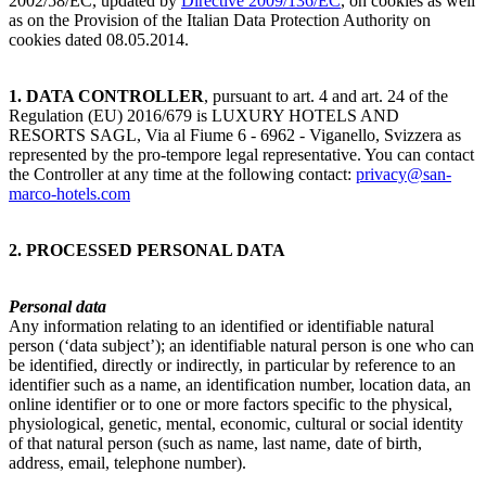
2002/58/EC, updated by
Directive 2009/136/EC
, on cookies as well
as on the Provision of the Italian Data Protection Authority on
cookies dated 08.05.2014.
1. DATA CONTROLLER
, pursuant to art. 4 and art. 24 of the
Regulation (EU) 2016/679 is LUXURY HOTELS AND
RESORTS SAGL, Via al Fiume 6 - 6962 - Viganello, Svizzera as
represented by the pro-tempore legal representative. You can contact
the Controller at any time at the following contact:
privacy@san-
marco-hotels.com
2. PROCESSED PERSONAL DATA
Personal data
Any information relating to an identified or identifiable natural
person (‘data subject’); an identifiable natural person is one who can
be identified, directly or indirectly, in particular by reference to an
identifier such as a name, an identification number, location data, an
online identifier or to one or more factors specific to the physical,
physiological, genetic, mental, economic, cultural or social identity
of that natural person (such as name, last name, date of birth,
address, email, telephone number).