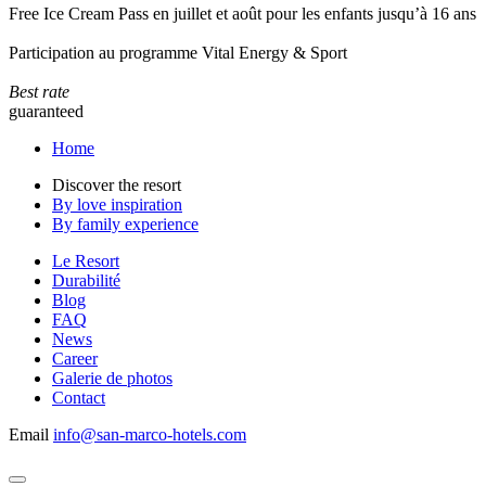
Free Ice Cream Pass en juillet et août pour les enfants jusqu’à 16 ans
Participation au programme Vital Energy & Sport
Best rate
guaranteed
Home
Discover the resort
By love inspiration
By family experience
Le Resort
Durabilité
Blog
FAQ
News
Career
Galerie de photos
Contact
Email
info@san-marco-hotels.com