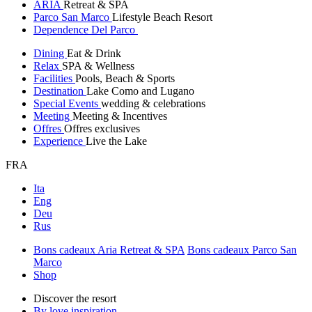
ARIA
Retreat & SPA
Parco San Marco
Lifestyle Beach Resort
Dependence Del Parco
Dining
Eat & Drink
Relax
SPA & Wellness
Facilities
Pools, Beach & Sports
Destination
Lake Como and Lugano
Special Events
wedding & celebrations
Meeting
Meeting & Incentives
Offres
Offres exclusives
Experience
Live the Lake
FRA
Ita
Eng
Deu
Rus
Bons cadeaux Aria Retreat & SPA
Bons cadeaux Parco San
Marco
Shop
Discover the resort
By love inspiration