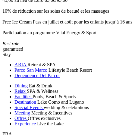
45,00 au lieu de Euro 65,00/95,00
10% de réduction sur les soins de beauté et les massages
Free Ice Cream Pass en juillet et août pour les enfants jusqu’à 16 ans
Participation au programme Vital Energy & Sport
Best rate
guaranteed
Stay
ARIA
Retreat & SPA
Parco San Marco
Lifestyle Beach Resort
Dependence Del Parco
Dining
Eat & Drink
Relax
SPA & Wellness
Facilities
Pools, Beach & Sports
Destination
Lake Como and Lugano
Special Events
wedding & celebrations
Meeting
Meeting & Incentives
Offres
Offres exclusives
Experience
Live the Lake
FRA