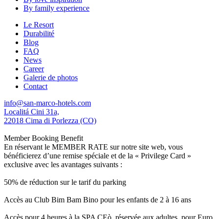
By family experience
Le Resort
Durabilité
Blog
FAQ
News
Career
Galerie de photos
Contact
info@san-marco-hotels.com
Localitá Cini 31a,
22018 Cima di Porlezza (CO)
Member Booking Benefit
En réservant le MEMBER RATE sur notre site web, vous
bénéficierez d’une remise spéciale et de la « Privilege Card »
exclusive avec les avantages suivants :
50% de réduction sur le tarif du parking
Accès au Club Bim Bam Bino pour les enfants de 2 à 16 ans
Accès pour 4 heures à la SPA CEò, réservée aux adultes, pour Euro