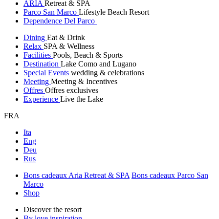
ARIA
Retreat & SPA
Parco San Marco
Lifestyle Beach Resort
Dependence Del Parco
Dining
Eat & Drink
Relax
SPA & Wellness
Facilities
Pools, Beach & Sports
Destination
Lake Como and Lugano
Special Events
wedding & celebrations
Meeting
Meeting & Incentives
Offres
Offres exclusives
Experience
Live the Lake
FRA
Ita
Eng
Deu
Rus
Bons cadeaux Aria Retreat & SPA
Bons cadeaux Parco San
Marco
Shop
Discover the resort
By love inspiration