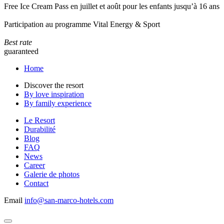
Free Ice Cream Pass en juillet et août pour les enfants jusqu’à 16 ans
Participation au programme Vital Energy & Sport
Best rate
guaranteed
Home
Discover the resort
By love inspiration
By family experience
Le Resort
Durabilité
Blog
FAQ
News
Career
Galerie de photos
Contact
Email
info@san-marco-hotels.com