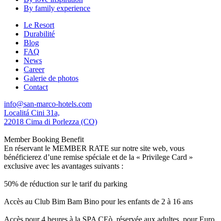
By family experience
Le Resort
Durabilité
Blog
FAQ
News
Career
Galerie de photos
Contact
info@san-marco-hotels.com
Localitá Cini 31a,
22018 Cima di Porlezza (CO)
Member Booking Benefit
En réservant le MEMBER RATE sur notre site web, vous
bénéficierez d’une remise spéciale et de la « Privilege Card »
exclusive avec les avantages suivants :
50% de réduction sur le tarif du parking
Accès au Club Bim Bam Bino pour les enfants de 2 à 16 ans
Accès pour 4 heures à la SPA CEò, réservée aux adultes, pour Euro