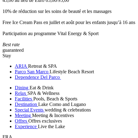
45,00 au lieu de Euro 65,00/95,00
10% de réduction sur les soins de beauté et les massages
Free Ice Cream Pass en juillet et août pour les enfants jusqu’à 16 ans
Participation au programme Vital Energy & Sport
Best rate
guaranteed
Stay
ARIA
Retreat & SPA
Parco San Marco
Lifestyle Beach Resort
Dependence Del Parco
Dining
Eat & Drink
Relax
SPA & Wellness
Facilities
Pools, Beach & Sports
Destination
Lake Como and Lugano
Special Events
wedding & celebrations
Meeting
Meeting & Incentives
Offres
Offres exclusives
Experience
Live the Lake
FRA