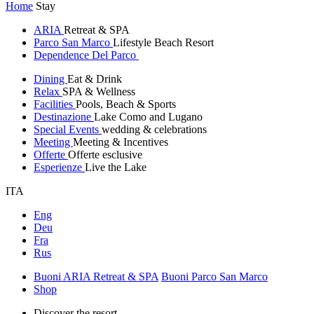
Home
Stay
ARIA
Retreat & SPA
Parco San Marco
Lifestyle Beach Resort
Dependence Del Parco
Dining
Eat & Drink
Relax
SPA & Wellness
Facilities
Pools, Beach & Sports
Destinazione
Lake Como and Lugano
Special Events
wedding & celebrations
Meeting
Meeting & Incentives
Offerte
Offerte esclusive
Esperienze
Live the Lake
ITA
Eng
Deu
Fra
Rus
Buoni ARIA Retreat & SPA
Buoni Parco San Marco
Shop
Discover the resort