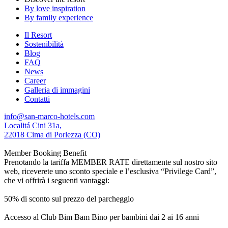
By love inspiration
By family experience
Il Resort
Sostenibilità
Blog
FAQ
News
Career
Galleria di immagini
Contatti
info@san-marco-hotels.com
Localitá Cini 31a,
22018 Cima di Porlezza (CO)
Member Booking Benefit
Prenotando la tariffa MEMBER RATE direttamente sul nostro sito
web, riceverete uno sconto speciale e l’esclusiva “Privilege Card”,
che vi offrirà i seguenti vantaggi:
50% di sconto sul prezzo del parcheggio
Accesso al Club Bim Bam Bino per bambini dai 2 ai 16 anni