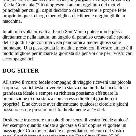
h) e la Germania (3 h) rappresenta ancora oggi uno dei motivi
principali per cui gli ospiti decidono di trascorrere le proprie ferie
proprio in questo luogo meraviglioso facilmente raggiungibile in
macchina.
Infatti una volta arrivati al Parco San Marco potete immergervi
direttamente nella natura, un angolo di paradiso creato sulle sponde
del Lago di Lago con una vista panoramica meravigliosa sulle
montagne. Una passeggiata la mattina presto con il vostro amico è il
modo migliore per iniziare la giornata sia per voi che per i vostri cari
accompagnatori.
DOG SITTER
All'arrivo il vostro fedele compagno di viaggio riceverá una piccola
sorpresa, su richiesta troverete in stanza una morbida cuccia della
grandezza ideale e sempre su richiesta possiamo effettuare la
prenotazione di una stanza con accesso diretto al giardino di
proprietá. E se doveste aver dimenticato qualcosa: ciotole e giochi
possono essere presi in prestito direttamente all’Hotel.
Desiderate trascorrere un paio di ore senza il vostro fedele amico?
Per esempio quando andate a giocare a Golf oppure vi godete un
massaggio? Con molto piacere ci prendiamo noi cura del vostro