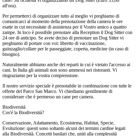
cane! Su richiesta vi organizziamo un Dog Sitter (Euro 35,00
all'ora).
Per permetterci di organizzare tutto al meglio vi preghiamo di
comunicarci al momento della prenotazione della camera le ore
esatte in cui necessitate di assistenza per il Vostro amico a quattro
zampe. In loco è possibile prenotare alla Reception il Dog Sitter con
24 ore di anticipo. Se avete deciso di prenotare un Dog Sitter vi
preghiamo di portare con voi: libretto di vaccinazione,
guinzaglio/collare per le passeggiate, coperta, medicine (in caso di
bisogno).
Naturalmente abbiamo anche dei reparti in cui è vietato l'accesso ai
cani. In Italia gli animali non sono ammessi nei ristoranti. Vi
ringraziamo per la vostra comprensione.
Il nostro servizio speciale è prenotabile in combinazione con tutte le
offerte del Parco San Marco. Vi chiediamo gentilmente di
considerare che è permesso un cane per camera.
Biodiversità
Cos'é la Biodiversitá?
Conservazione, Adattamento, Ecosistema, Habitat, Specie,
Evoluzione: questi sono soltanto alcuni dei termini cardine legati
alla Biodiversità. Concetti basilari che, uniti alla complessità