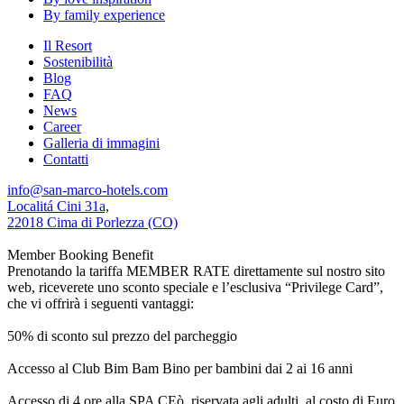
By family experience
Il Resort
Sostenibilità
Blog
FAQ
News
Career
Galleria di immagini
Contatti
info@san-marco-hotels.com
Localitá Cini 31a,
22018 Cima di Porlezza (CO)
Member Booking Benefit
Prenotando la tariffa MEMBER RATE direttamente sul nostro sito
web, riceverete uno sconto speciale e l’esclusiva “Privilege Card”,
che vi offrirà i seguenti vantaggi:
50% di sconto sul prezzo del parcheggio
Accesso al Club Bim Bam Bino per bambini dai 2 ai 16 anni
Accesso di 4 ore alla SPA CEò, riservata agli adulti, al costo di Euro