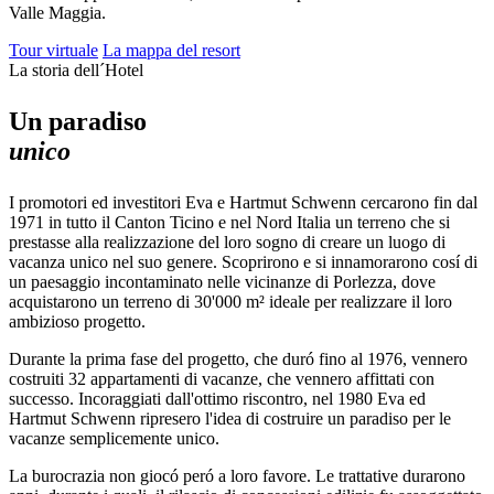
Valle Maggia.
Tour virtuale
La mappa del resort
La storia dell´Hotel
Un paradiso
unico
I promotori ed investitori Eva e Hartmut Schwenn cercarono fin dal
1971 in tutto il Canton Ticino e nel Nord Italia un terreno che si
prestasse alla realizzazione del loro sogno di creare un luogo di
vacanza unico nel suo genere. Scoprirono e si innamorarono cosí di
un paesaggio incontaminato nelle vicinanze di Porlezza, dove
acquistarono un terreno di 30'000 m² ideale per realizzare il loro
ambizioso progetto.
Durante la prima fase del progetto, che duró fino al 1976, vennero
costruiti 32 appartamenti di vacanze, che vennero affittati con
successo. Incoraggiati dall'ottimo riscontro, nel 1980 Eva ed
Hartmut Schwenn ripresero l'idea di costruire un paradiso per le
vacanze semplicemente unico.
La burocrazia non giocó peró a loro favore. Le trattative durarono