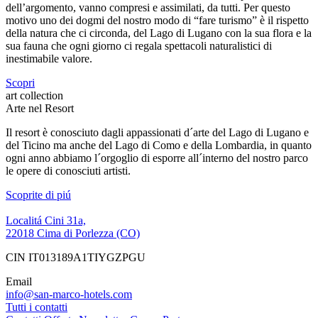
dell’argomento, vanno compresi e assimilati, da tutti. Per questo
motivo uno dei dogmi del nostro modo di “fare turismo” è il rispetto
della natura che ci circonda, del Lago di Lugano con la sua flora e la
sua fauna che ogni giorno ci regala spettacoli naturalistici di
inestimabile valore.
Scopri
art collection
Arte nel Resort
Il resort è conosciuto dagli appassionati d´arte del Lago di Lugano e
del Ticino ma anche del Lago di Como e della Lombardia, in quanto
ogni anno abbiamo l´orgoglio di esporre all´interno del nostro parco
le opere di conosciuti artisti.
Scoprite di piú
Localitá Cini 31a,
22018 Cima di Porlezza (CO)
CIN IT013189A1TIYGZPGU
Email
info@san-marco-hotels.com
Tutti i contatti