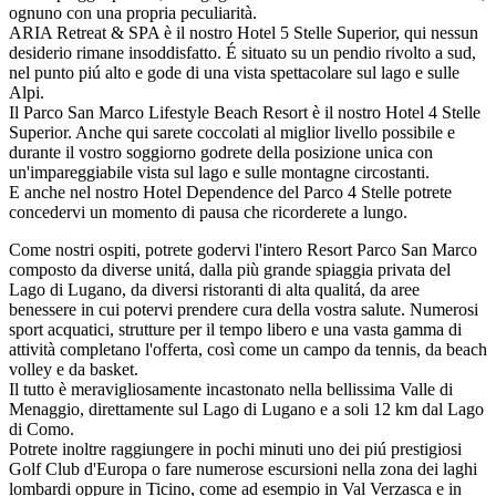
ognuno con una propria peculiarità.
ARIA Retreat & SPA è il nostro Hotel 5 Stelle Superior, qui nessun
desiderio rimane insoddisfatto. É situato su un pendio rivolto a sud,
nel punto piú alto e gode di una vista spettacolare sul lago e sulle
Alpi.
Il Parco San Marco Lifestyle Beach Resort è il nostro Hotel 4 Stelle
Superior. Anche qui sarete coccolati al miglior livello possibile e
durante il vostro soggiorno godrete della posizione unica con
un'impareggiabile vista sul lago e sulle montagne circostanti.
E anche nel nostro Hotel Dependence del Parco 4 Stelle potrete
concedervi un momento di pausa che ricorderete a lungo.
Come nostri ospiti, potrete godervi l'intero Resort Parco San Marco
composto da diverse unitá, dalla più grande spiaggia privata del
Lago di Lugano, da diversi ristoranti di alta qualitá, da aree
benessere in cui potervi prendere cura della vostra salute. Numerosi
sport acquatici, strutture per il tempo libero e una vasta gamma di
attività completano l'offerta, così come un campo da tennis, da beach
volley e da basket.
Il tutto è meravigliosamente incastonato nella bellissima Valle di
Menaggio, direttamente sul Lago di Lugano e a soli 12 km dal Lago
di Como.
Potrete inoltre raggiungere in pochi minuti uno dei piú prestigiosi
Golf Club d'Europa o fare numerose escursioni nella zona dei laghi
lombardi oppure in Ticino, come ad esempio in Val Verzasca e in