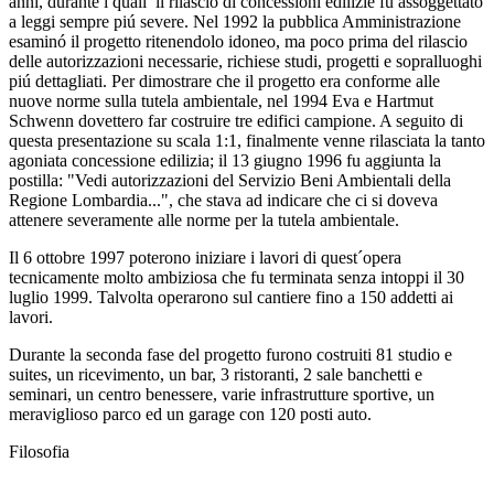
anni, durante i quali il rilascio di concessioni edilizie fu assoggettato
a leggi sempre piú severe. Nel 1992 la pubblica Amministrazione
esaminó il progetto ritenendolo idoneo, ma poco prima del rilascio
delle autorizzazioni necessarie, richiese studi, progetti e sopralluoghi
piú dettagliati. Per dimostrare che il progetto era conforme alle
nuove norme sulla tutela ambientale, nel 1994 Eva e Hartmut
Schwenn dovettero far costruire tre edifici campione. A seguito di
questa presentazione su scala 1:1, finalmente venne rilasciata la tanto
agoniata concessione edilizia; il 13 giugno 1996 fu aggiunta la
postilla: "Vedi autorizzazioni del Servizio Beni Ambientali della
Regione Lombardia...", che stava ad indicare che ci si doveva
attenere severamente alle norme per la tutela ambientale.
Il 6 ottobre 1997 poterono iniziare i lavori di quest´opera
tecnicamente molto ambiziosa che fu terminata senza intoppi il 30
luglio 1999. Talvolta operarono sul cantiere fino a 150 addetti ai
lavori.
Durante la seconda fase del progetto furono costruiti 81 studio e
suites, un ricevimento, un bar, 3 ristoranti, 2 sale banchetti e
seminari, un centro benessere, varie infrastrutture sportive, un
meraviglioso parco ed un garage con 120 posti auto.
Filosofia