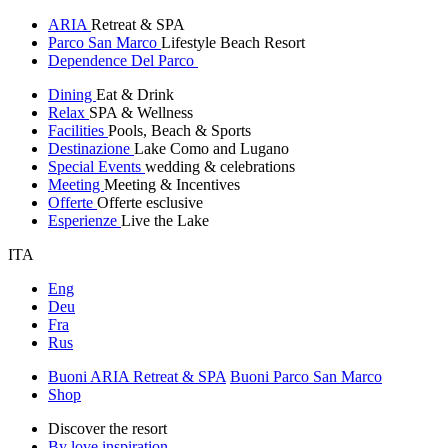
ARIA
Retreat & SPA
Parco San Marco
Lifestyle Beach Resort
Dependence Del Parco
Dining
Eat & Drink
Relax
SPA & Wellness
Facilities
Pools, Beach & Sports
Destinazione
Lake Como and Lugano
Special Events
wedding & celebrations
Meeting
Meeting & Incentives
Offerte
Offerte esclusive
Esperienze
Live the Lake
ITA
Eng
Deu
Fra
Rus
Buoni ARIA Retreat & SPA
Buoni Parco San Marco
Shop
Discover the resort
By love inspiration