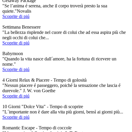
Getaway Package
"Se l’anima é serena, anche il corpo troverà presto la sua
quiete."Novalis
Scoprite di piú
Settimana Benessere
"La bellezza risplende nel cuore di colui che ad essa aspira più che
negli occhi di colui che...
Scoprite di piú
Babymoon
"Quando la vita nasce dall´amore, ha la fortuna di ricevere un
nome."
Scoprite di piú
4 Giorni Relax & Piacere - Tempo di golosità
"Nessun piacere é passeggero, poiché la sensazione che lascia é
durevole." J. W. von Goethe
Scoprite di piú
10 Giorni "Dolce Vita" - Tempo di scoprire
"L´importante non è dare alla vita più giorni, bensì ai giorni più...
Scoprite di piú
Romantic Escape - Tempo di coccole