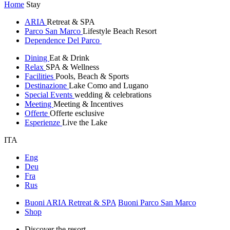
Home
Stay
ARIA
Retreat & SPA
Parco San Marco
Lifestyle Beach Resort
Dependence Del Parco
Dining
Eat & Drink
Relax
SPA & Wellness
Facilities
Pools, Beach & Sports
Destinazione
Lake Como and Lugano
Special Events
wedding & celebrations
Meeting
Meeting & Incentives
Offerte
Offerte esclusive
Esperienze
Live the Lake
ITA
Eng
Deu
Fra
Rus
Buoni ARIA Retreat & SPA
Buoni Parco San Marco
Shop
Discover the resort