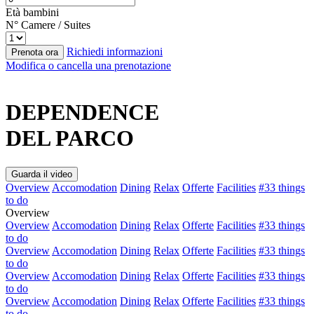
Età bambini
N° Camere / Suites
Richiedi informazioni
Prenota ora
Modifica o cancella una prenotazione
DEPENDENCE
DEL PARCO
Guarda il video
Overview
Accomodation
Dining
Relax
Offerte
Facilities
#33 things
to do
Overview
Overview
Accomodation
Dining
Relax
Offerte
Facilities
#33 things
to do
Overview
Accomodation
Dining
Relax
Offerte
Facilities
#33 things
to do
Overview
Accomodation
Dining
Relax
Offerte
Facilities
#33 things
to do
Overview
Accomodation
Dining
Relax
Offerte
Facilities
#33 things
to do