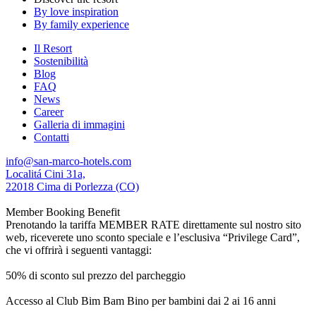
By love inspiration
By family experience
Il Resort
Sostenibilità
Blog
FAQ
News
Career
Galleria di immagini
Contatti
info@san-marco-hotels.com
Localitá Cini 31a,
22018 Cima di Porlezza (CO)
Member Booking Benefit
Prenotando la tariffa MEMBER RATE direttamente sul nostro sito
web, riceverete uno sconto speciale e l’esclusiva “Privilege Card”,
che vi offrirà i seguenti vantaggi:
50% di sconto sul prezzo del parcheggio
Accesso al Club Bim Bam Bino per bambini dai 2 ai 16 anni