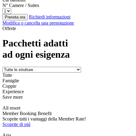
N° Camere / Suites
Richiedi informazioni
Prenota ora
Modifica o cancella una prenotazione
Offerte
Pacchetti adatti
ad ogni esigenza
Tutte
Famiglie
Coppie
Experience
Save more
All resort
Member Booking Benefit
Scoprite tutti i vantaggi della Member Rate!
Scoprite di piú
Aria