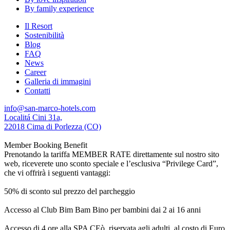
By family experience
Il Resort
Sostenibilità
Blog
FAQ
News
Career
Galleria di immagini
Contatti
info@san-marco-hotels.com
Localitá Cini 31a,
22018 Cima di Porlezza (CO)
Member Booking Benefit
Prenotando la tariffa MEMBER RATE direttamente sul nostro sito
web, riceverete uno sconto speciale e l’esclusiva “Privilege Card”,
che vi offrirà i seguenti vantaggi:
50% di sconto sul prezzo del parcheggio
Accesso al Club Bim Bam Bino per bambini dai 2 ai 16 anni
Accesso di 4 ore alla SPA CEò, riservata agli adulti, al costo di Euro