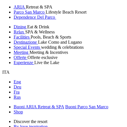
ARIA
Retreat & SPA
Parco San Marco
Lifestyle Beach Resort
Dependence Del Parco
Dining
Eat & Drink
Relax
SPA & Wellness
Facilities
Pools, Beach & Sports
Destinazione
Lake Como and Lugano
Special Events
wedding & celebrations
Meeting
Meeting & Incentives
Offerte
Offerte esclusive
Esperienze
Live the Lake
ITA
Eng
Deu
Fra
Rus
Buoni ARIA Retreat & SPA
Buoni Parco San Marco
Shop
Discover the resort
By love inspiration