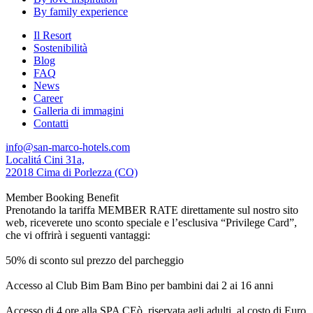
By family experience
Il Resort
Sostenibilità
Blog
FAQ
News
Career
Galleria di immagini
Contatti
info@san-marco-hotels.com
Localitá Cini 31a,
22018 Cima di Porlezza (CO)
Member Booking Benefit
Prenotando la tariffa MEMBER RATE direttamente sul nostro sito
web, riceverete uno sconto speciale e l’esclusiva “Privilege Card”,
che vi offrirà i seguenti vantaggi:
50% di sconto sul prezzo del parcheggio
Accesso al Club Bim Bam Bino per bambini dai 2 ai 16 anni
Accesso di 4 ore alla SPA CEò, riservata agli adulti, al costo di Euro