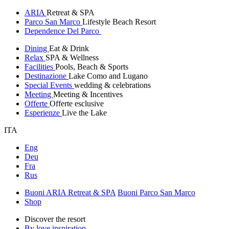
ARIA
Retreat & SPA
Parco San Marco
Lifestyle Beach Resort
Dependence Del Parco
Dining
Eat & Drink
Relax
SPA & Wellness
Facilities
Pools, Beach & Sports
Destinazione
Lake Como and Lugano
Special Events
wedding & celebrations
Meeting
Meeting & Incentives
Offerte
Offerte esclusive
Esperienze
Live the Lake
ITA
Eng
Deu
Fra
Rus
Buoni ARIA Retreat & SPA
Buoni Parco San Marco
Shop
Discover the resort
By love inspiration