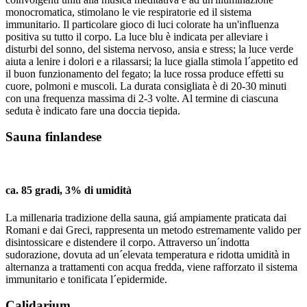
monocromatica, stimolano le vie respiratorie ed il sistema
immunitario. Il particolare gioco di luci colorate ha un'influenza
positiva su tutto il corpo. La luce blu è indicata per alleviare i
disturbi del sonno, del sistema nervoso, ansia e stress; la luce verde
aiuta a lenire i dolori e a rilassarsi; la luce gialla stimola l´appetito ed
il buon funzionamento del fegato; la luce rossa produce effetti su
cuore, polmoni e muscoli. La durata consigliata è di 20-30 minuti
con una frequenza massima di 2-3 volte. Al termine di ciascuna
seduta è indicato fare una doccia tiepida.
Sauna finlandese
ca. 85 gradi, 3% di umidità
La millenaria tradizione della sauna, giá ampiamente praticata dai
Romani e dai Greci, rappresenta un metodo estremamente valido per
disintossicare e distendere il corpo. Attraverso un´indotta
sudorazione, dovuta ad un´elevata temperatura e ridotta umidità in
alternanza a trattamenti con acqua fredda, viene rafforzato il sistema
immunitario e tonificata l´epidermide.
Calidarium