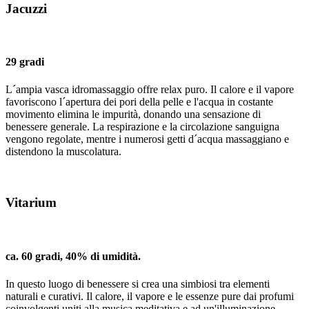
Jacuzzi
29 gradi
L´ampia vasca idromassaggio offre relax puro. Il calore e il vapore
favoriscono l´apertura dei pori della pelle e l'acqua in costante
movimento elimina le impurità, donando una sensazione di
benessere generale. La respirazione e la circolazione sanguigna
vengono regolate, mentre i numerosi getti d´acqua massaggiano e
distendono la muscolatura.
Vitarium
ca. 60 gradi, 40% di umidità.
In questo luogo di benessere si crea una simbiosi tra elementi
naturali e curativi. Il calore, il vapore e le essenze pure dai profumi
coinvolgenti uniti alla musica meditativa e ad un'illuminazione