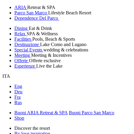
ARIA
Retreat & SPA
Parco San Marco
Lifestyle Beach Resort
Dependence Del Parco
Dining
Eat & Drink
Relax
SPA & Wellness
Facilities
Pools, Beach & Sports
Destinazione
Lake Como and Lugano
Special Events
wedding & celebrations
Meeting
Meeting & Incentives
Offerte
Offerte esclusive
Esperienze
Live the Lake
ITA
Eng
Deu
Fra
Rus
Buoni ARIA Retreat & SPA
Buoni Parco San Marco
Shop
Discover the resort
By love inspiration