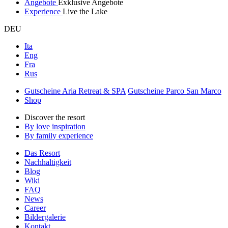
Angebote
Exklusive Angebote
Experience
Live the Lake
DEU
Ita
Eng
Fra
Rus
Gutscheine Aria Retreat & SPA
Gutscheine Parco San Marco
Shop
Discover the resort
By love inspiration
By family experience
Das Resort
Nachhaltigkeit
Blog
Wiki
FAQ
News
Career
Bildergalerie
Kontakt