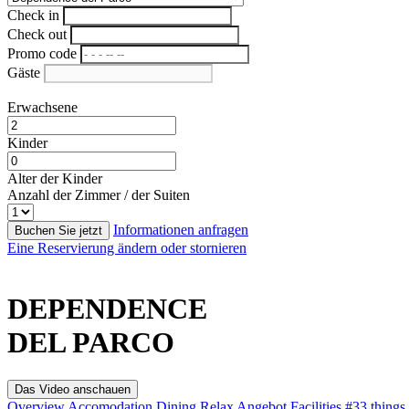
Check in
Check out
Promo code
Gäste
Erwachsene
Kinder
Alter der Kinder
Anzahl der Zimmer / der Suiten
Informationen anfragen
Buchen Sie jetzt
Eine Reservierung ändern oder stornieren
DEPENDENCE
DEL PARCO
Das Video anschauen
Overview
Accomodation
Dining
Relax
Angebot
Facilities
#33 things