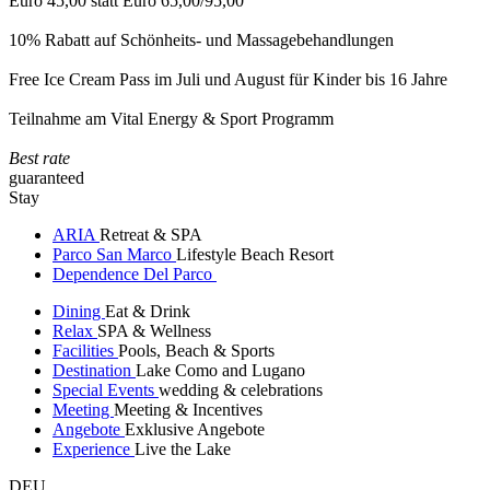
Euro 45,00 statt Euro 65,00/95,00
10% Rabatt auf Schönheits- und Massagebehandlungen
Free Ice Cream Pass im Juli und August für Kinder bis 16 Jahre
Teilnahme am Vital Energy & Sport Programm
Best rate
guaranteed
Stay
ARIA
Retreat & SPA
Parco San Marco
Lifestyle Beach Resort
Dependence Del Parco
Dining
Eat & Drink
Relax
SPA & Wellness
Facilities
Pools, Beach & Sports
Destination
Lake Como and Lugano
Special Events
wedding & celebrations
Meeting
Meeting & Incentives
Angebote
Exklusive Angebote
Experience
Live the Lake
DEU