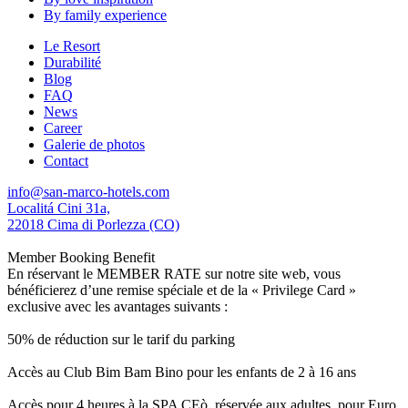
By family experience
Le Resort
Durabilité
Blog
FAQ
News
Career
Galerie de photos
Contact
info@san-marco-hotels.com
Localitá Cini 31a,
22018 Cima di Porlezza (CO)
Member Booking Benefit
En réservant le MEMBER RATE sur notre site web, vous
bénéficierez d’une remise spéciale et de la « Privilege Card »
exclusive avec les avantages suivants :
50% de réduction sur le tarif du parking
Accès au Club Bim Bam Bino pour les enfants de 2 à 16 ans
Accès pour 4 heures à la SPA CEò, réservée aux adultes, pour Euro