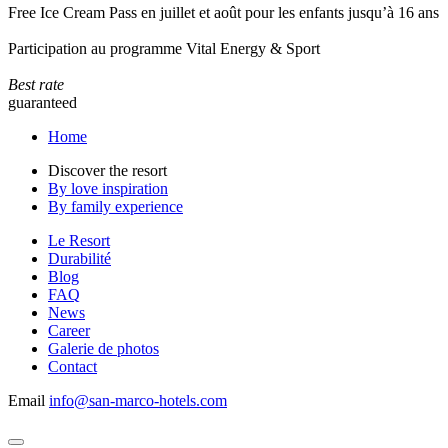
Free Ice Cream Pass en juillet et août pour les enfants jusqu’à 16 ans
Participation au programme Vital Energy & Sport
Best rate
guaranteed
Home
Discover the resort
By love inspiration
By family experience
Le Resort
Durabilité
Blog
FAQ
News
Career
Galerie de photos
Contact
Email
info@san-marco-hotels.com