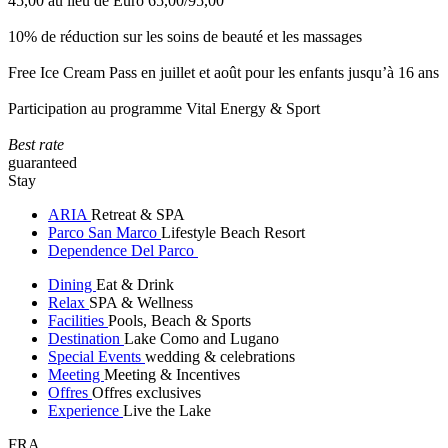
45,00 au lieu de Euro 65,00/95,00
10% de réduction sur les soins de beauté et les massages
Free Ice Cream Pass en juillet et août pour les enfants jusqu’à 16 ans
Participation au programme Vital Energy & Sport
Best rate
guaranteed
Stay
ARIA
Retreat & SPA
Parco San Marco
Lifestyle Beach Resort
Dependence Del Parco
Dining
Eat & Drink
Relax
SPA & Wellness
Facilities
Pools, Beach & Sports
Destination
Lake Como and Lugano
Special Events
wedding & celebrations
Meeting
Meeting & Incentives
Offres
Offres exclusives
Experience
Live the Lake
FRA