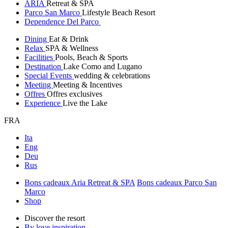
ARIA
Retreat & SPA
Parco San Marco
Lifestyle Beach Resort
Dependence Del Parco
Dining
Eat & Drink
Relax
SPA & Wellness
Facilities
Pools, Beach & Sports
Destination
Lake Como and Lugano
Special Events
wedding & celebrations
Meeting
Meeting & Incentives
Offres
Offres exclusives
Experience
Live the Lake
FRA
Ita
Eng
Deu
Rus
Bons cadeaux Aria Retreat & SPA
Bons cadeaux Parco San
Marco
Shop
Discover the resort
By love inspiration