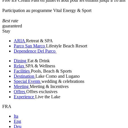
Free Ice Cream Pass en juillet et août pour les enfants jusqu’à 16 ans
Participation au programme Vital Energy & Sport
Best rate
guaranteed
Stay
ARIA
Retreat & SPA
Parco San Marco
Lifestyle Beach Resort
Dependence Del Parco
Dining
Eat & Drink
Relax
SPA & Wellness
Facilities
Pools, Beach & Sports
Destination
Lake Como and Lugano
Special Events
wedding & celebrations
Meeting
Meeting & Incentives
Offres
Offres exclusives
Experience
Live the Lake
FRA
Ita
Eng
Deu