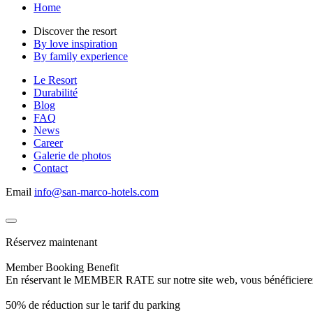
Home
Discover the resort
By love inspiration
By family experience
Le Resort
Durabilité
Blog
FAQ
News
Career
Galerie de photos
Contact
Email
info@san-marco-hotels.com
Réservez maintenant
Member Booking Benefit
En réservant le MEMBER RATE sur notre site web, vous bénéficierez d’
50% de réduction sur le tarif du parking