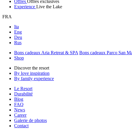
Offres
Offres exclusives
Experience
Live the Lake
FRA
Ita
Eng
Deu
Rus
Bons cadeaux Aria Retreat & SPA
Bons cadeaux Parco San M
Shop
Discover the resort
By love inspiration
By family experience
Le Resort
Durabilité
Blog
FAQ
News
Career
Galerie de photos
Contact