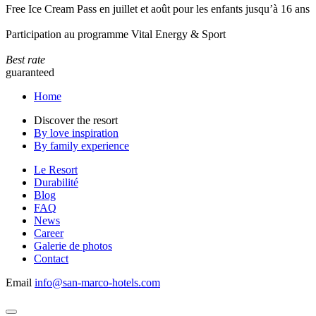
Free Ice Cream Pass en juillet et août pour les enfants jusqu’à 16 ans
Participation au programme Vital Energy & Sport
Best rate
guaranteed
Home
Discover the resort
By love inspiration
By family experience
Le Resort
Durabilité
Blog
FAQ
News
Career
Galerie de photos
Contact
Email
info@san-marco-hotels.com