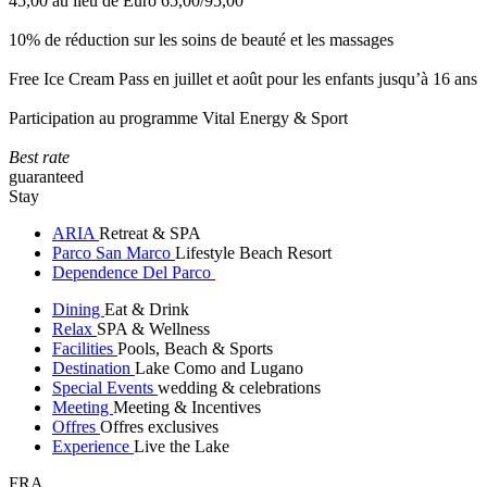
45,00 au lieu de Euro 65,00/95,00
10% de réduction sur les soins de beauté et les massages
Free Ice Cream Pass en juillet et août pour les enfants jusqu’à 16 ans
Participation au programme Vital Energy & Sport
Best rate
guaranteed
Stay
ARIA
Retreat & SPA
Parco San Marco
Lifestyle Beach Resort
Dependence Del Parco
Dining
Eat & Drink
Relax
SPA & Wellness
Facilities
Pools, Beach & Sports
Destination
Lake Como and Lugano
Special Events
wedding & celebrations
Meeting
Meeting & Incentives
Offres
Offres exclusives
Experience
Live the Lake
FRA