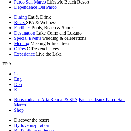
Parco San Marco
Lifestyle Beach Resort
Dependence Del Parco
Dining
Eat & Drink
Relax
SPA & Wellness
Facilities
Pools, Beach & Sports
Destination
Lake Como and Lugano
Special Events
wedding & celebrations
Meeting
Meeting & Incentives
Offres
Offres exclusives
Experience
Live the Lake
FRA
Ita
Eng
Deu
Rus
Bons cadeaux Aria Retreat & SPA
Bons cadeaux Parco San
Marco
Shop
Discover the resort
By love inspiration
By family experience