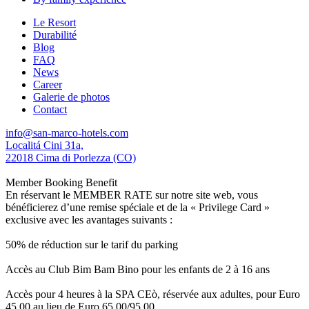
Le Resort
Durabilité
Blog
FAQ
News
Career
Galerie de photos
Contact
info@san-marco-hotels.com
Localitá Cini 31a,
22018 Cima di Porlezza (CO)
Member Booking Benefit
En réservant le MEMBER RATE sur notre site web, vous
bénéficierez d’une remise spéciale et de la « Privilege Card »
exclusive avec les avantages suivants :
50% de réduction sur le tarif du parking
Accès au Club Bim Bam Bino pour les enfants de 2 à 16 ans
Accès pour 4 heures à la SPA CEò, réservée aux adultes, pour Euro
45,00 au lieu de Euro 65,00/95,00