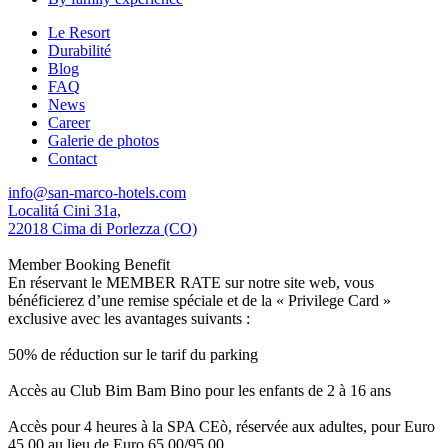
Le Resort
Durabilité
Blog
FAQ
News
Career
Galerie de photos
Contact
info@san-marco-hotels.com
Localitá Cini 31a,
22018 Cima di Porlezza (CO)
Member Booking Benefit
En réservant le MEMBER RATE sur notre site web, vous
bénéficierez d’une remise spéciale et de la « Privilege Card »
exclusive avec les avantages suivants :
50% de réduction sur le tarif du parking
Accès au Club Bim Bam Bino pour les enfants de 2 à 16 ans
Accès pour 4 heures à la SPA CEò, réservée aux adultes, pour Euro
45,00 au lieu de Euro 65,00/95,00