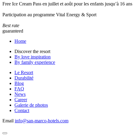
Free Ice Cream Pass en juillet et août pour les enfants jusqu’à 16 ans
Participation au programme Vital Energy & Sport
Best rate
guaranteed
Home
Discover the resort
By love inspiration
By family experience
Le Resort
Durabilité
Blog
FAQ
News
Career
Galerie de photos
Contact
Email
info@san-marco-hotels.com