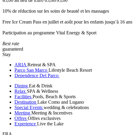
45,00 au lieu de Euro 65,00/95,00
10% de réduction sur les soins de beauté et les massages
Free Ice Cream Pass en juillet et août pour les enfants jusqu’à 16 ans
Participation au programme Vital Energy & Sport
Best rate
guaranteed
Stay
ARIA
Retreat & SPA
Parco San Marco
Lifestyle Beach Resort
Dependence Del Parco
Dining
Eat & Drink
Relax
SPA & Wellness
Facilities
Pools, Beach & Sports
Destination
Lake Como and Lugano
Special Events
wedding & celebrations
Meeting
Meeting & Incentives
Offres
Offres exclusives
Experience
Live the Lake
FRA