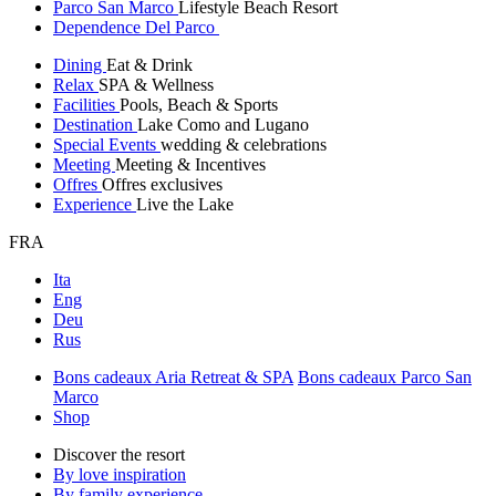
Parco San Marco
Lifestyle Beach Resort
Dependence Del Parco
Dining
Eat & Drink
Relax
SPA & Wellness
Facilities
Pools, Beach & Sports
Destination
Lake Como and Lugano
Special Events
wedding & celebrations
Meeting
Meeting & Incentives
Offres
Offres exclusives
Experience
Live the Lake
FRA
Ita
Eng
Deu
Rus
Bons cadeaux Aria Retreat & SPA
Bons cadeaux Parco San
Marco
Shop
Discover the resort
By love inspiration
By family experience