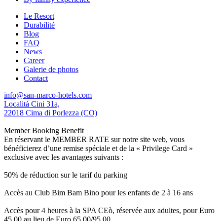
Le Resort
Durabilité
Blog
FAQ
News
Career
Galerie de photos
Contact
info@san-marco-hotels.com
Localitá Cini 31a,
22018 Cima di Porlezza (CO)
Member Booking Benefit
En réservant le MEMBER RATE sur notre site web, vous
bénéficierez d’une remise spéciale et de la « Privilege Card »
exclusive avec les avantages suivants :
50% de réduction sur le tarif du parking
Accès au Club Bim Bam Bino pour les enfants de 2 à 16 ans
Accès pour 4 heures à la SPA CEò, réservée aux adultes, pour Euro
45,00 au lieu de Euro 65,00/95,00