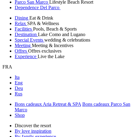
Parco San Marco
Lifestyle Beach Resort
Dependence Del Parco
Dining
Eat & Drink
Relax
SPA & Wellness
Facilities
Pools, Beach & Sports
Destination
Lake Como and Lugano
Special Events
wedding & celebrations
Meeting
Meeting & Incentives
Offres
Offres exclusives
Experience
Live the Lake
FRA
Ita
Eng
Deu
Rus
Bons cadeaux Aria Retreat & SPA
Bons cadeaux Parco San
Marco
Shop
Discover the resort
By love inspiration
By family experience