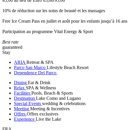
45,00 au lieu de Euro 65,00/95,00
10% de réduction sur les soins de beauté et les massages
Free Ice Cream Pass en juillet et août pour les enfants jusqu’à 16 ans
Participation au programme Vital Energy & Sport
Best rate
guaranteed
Stay
ARIA
Retreat & SPA
Parco San Marco
Lifestyle Beach Resort
Dependence Del Parco
Dining
Eat & Drink
Relax
SPA & Wellness
Facilities
Pools, Beach & Sports
Destination
Lake Como and Lugano
Special Events
wedding & celebrations
Meeting
Meeting & Incentives
Offres
Offres exclusives
Experience
Live the Lake
FRA