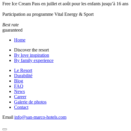
Free Ice Cream Pass en juillet et août pour les enfants jusqu’à 16 ans
Participation au programme Vital Energy & Sport
Best rate
guaranteed
Home
Discover the resort
By love inspiration
By family experience
Le Resort
Durabilité
Blog
FAQ
News
Career
Galerie de photos
Contact
Email
info@san-marco-hotels.com