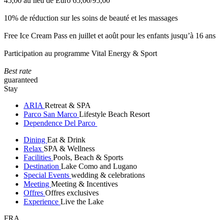
45,00 au lieu de Euro 65,00/95,00
10% de réduction sur les soins de beauté et les massages
Free Ice Cream Pass en juillet et août pour les enfants jusqu’à 16 ans
Participation au programme Vital Energy & Sport
Best rate
guaranteed
Stay
ARIA
Retreat & SPA
Parco San Marco
Lifestyle Beach Resort
Dependence Del Parco
Dining
Eat & Drink
Relax
SPA & Wellness
Facilities
Pools, Beach & Sports
Destination
Lake Como and Lugano
Special Events
wedding & celebrations
Meeting
Meeting & Incentives
Offres
Offres exclusives
Experience
Live the Lake
FRA