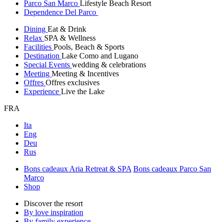
Parco San Marco
Lifestyle Beach Resort
Dependence Del Parco
Dining
Eat & Drink
Relax
SPA & Wellness
Facilities
Pools, Beach & Sports
Destination
Lake Como and Lugano
Special Events
wedding & celebrations
Meeting
Meeting & Incentives
Offres
Offres exclusives
Experience
Live the Lake
FRA
Ita
Eng
Deu
Rus
Bons cadeaux Aria Retreat & SPA
Bons cadeaux Parco San
Marco
Shop
Discover the resort
By love inspiration
By family experience