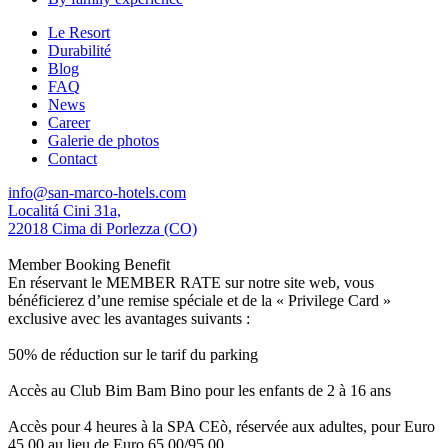
Le Resort
Durabilité
Blog
FAQ
News
Career
Galerie de photos
Contact
info@san-marco-hotels.com
Localitá Cini 31a,
22018 Cima di Porlezza (CO)
Member Booking Benefit
En réservant le MEMBER RATE sur notre site web, vous
bénéficierez d’une remise spéciale et de la « Privilege Card »
exclusive avec les avantages suivants :
50% de réduction sur le tarif du parking
Accès au Club Bim Bam Bino pour les enfants de 2 à 16 ans
Accès pour 4 heures à la SPA CEò, réservée aux adultes, pour Euro
45,00 au lieu de Euro 65,00/95,00