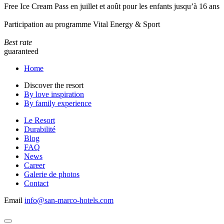
Free Ice Cream Pass en juillet et août pour les enfants jusqu’à 16 ans
Participation au programme Vital Energy & Sport
Best rate
guaranteed
Home
Discover the resort
By love inspiration
By family experience
Le Resort
Durabilité
Blog
FAQ
News
Career
Galerie de photos
Contact
Email
info@san-marco-hotels.com