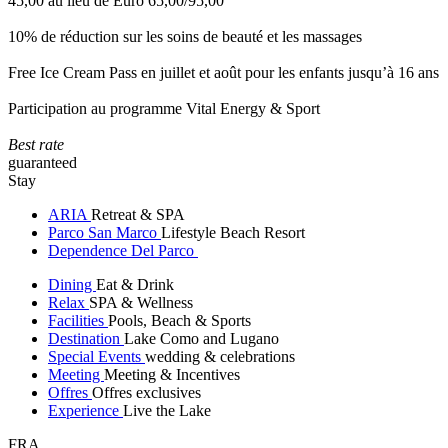
45,00 au lieu de Euro 65,00/95,00
10% de réduction sur les soins de beauté et les massages
Free Ice Cream Pass en juillet et août pour les enfants jusqu’à 16 ans
Participation au programme Vital Energy & Sport
Best rate
guaranteed
Stay
ARIA
Retreat & SPA
Parco San Marco
Lifestyle Beach Resort
Dependence Del Parco
Dining
Eat & Drink
Relax
SPA & Wellness
Facilities
Pools, Beach & Sports
Destination
Lake Como and Lugano
Special Events
wedding & celebrations
Meeting
Meeting & Incentives
Offres
Offres exclusives
Experience
Live the Lake
FRA