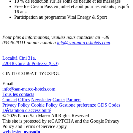
10 % de réduction sur les soins de beauté et les massages
Free Ice Cream Pass en juillet et août pour les enfants jusqu’à
16 ans
Participation au programme Vital Energy & Sport
Pour plus d'informations, veuillez nous contacter au +39
0344629111 ou par e-mail à
info@san-marco-hotels.com
.
Localitá Cini 31a,
22018 Cima di Porlezza (CO)
CIN IT013189A1TIYGZPGU
Email
info@san-marco-hotels.com
Tous les contacts
Contact
Offres
Newsletter
Career
Partners
Privacy Policy
Cookie Policy
Gestione preferenze
GDS Codes
Déclaration d'accessibilité
© 2026 Parco San Marco All Rights Reserved.
This site is protected by reCAPTCHA and the Google Privacy
Policy and Terms of Service apply
webdesign
ovosodo