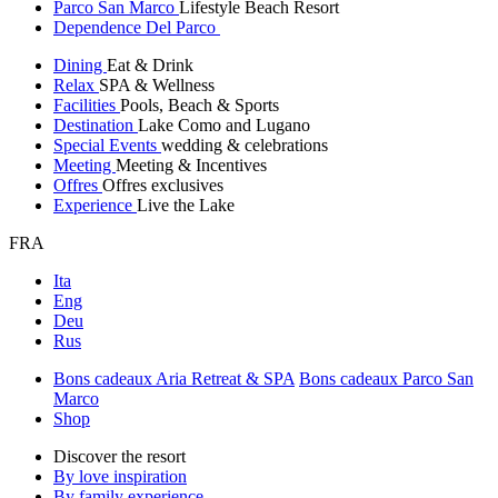
Parco San Marco
Lifestyle Beach Resort
Dependence Del Parco
Dining
Eat & Drink
Relax
SPA & Wellness
Facilities
Pools, Beach & Sports
Destination
Lake Como and Lugano
Special Events
wedding & celebrations
Meeting
Meeting & Incentives
Offres
Offres exclusives
Experience
Live the Lake
FRA
Ita
Eng
Deu
Rus
Bons cadeaux Aria Retreat & SPA
Bons cadeaux Parco San
Marco
Shop
Discover the resort
By love inspiration
By family experience