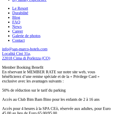
Le Resort
Durabilité
Blog
FAQ
News
Career
Galerie de photos
Contact
info@san-marco-hotels.com
Localitá Cini 31a,
22018 Cima di Porlezza (CO)
Member Booking Benefit
En réservant le MEMBER RATE sur notre site web, vous
bénéficierez d’une remise spéciale et de la « Privilege Card »
exclusive avec les avantages suivants :
50% de réduction sur le tarif du parking
Accès au Club Bim Bam Bino pour les enfants de 2 à 16 ans
Accès pour 4 heures à la SPA CEò, réservée aux adultes, pour Euro
45,00 au lieu de Euro 65,00/95,00