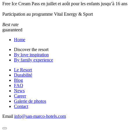
Free Ice Cream Pass en juillet et août pour les enfants jusqu’à 16 ans
Participation au programme Vital Energy & Sport
Best rate
guaranteed
Home
Discover the resort
By love inspiration
By family experience
Le Resort
Durabilité
Blog
FAQ
News
Career
Galerie de photos
Contact
Email
info@san-marco-hotels.com