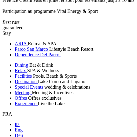
Free Ice Cream Pass en juillet et août pour les enfants jusqu’à 16 ans
Participation au programme Vital Energy & Sport
Best rate
guaranteed
Stay
ARIA
Retreat & SPA
Parco San Marco
Lifestyle Beach Resort
Dependence Del Parco
Dining
Eat & Drink
Relax
SPA & Wellness
Facilities
Pools, Beach & Sports
Destination
Lake Como and Lugano
Special Events
wedding & celebrations
Meeting
Meeting & Incentives
Offres
Offres exclusives
Experience
Live the Lake
FRA
Ita
Eng
Deu