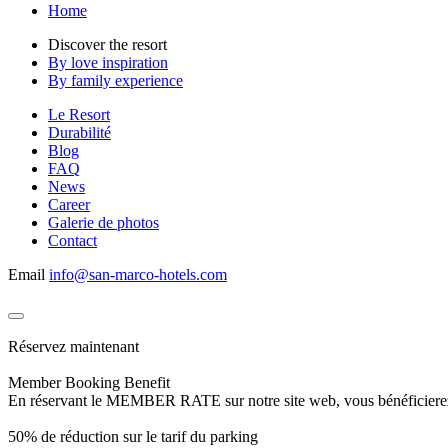
Home
Discover the resort
By love inspiration
By family experience
Le Resort
Durabilité
Blog
FAQ
News
Career
Galerie de photos
Contact
Email
info@san-marco-hotels.com
Réservez maintenant
Member Booking Benefit
En réservant le MEMBER RATE sur notre site web, vous bénéficierez d’
50% de réduction sur le tarif du parking