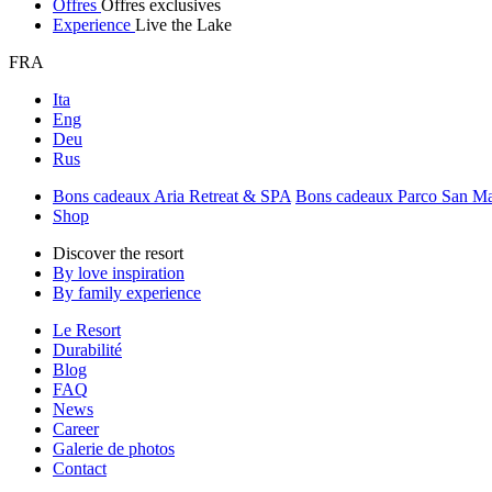
Offres
Offres exclusives
Experience
Live the Lake
FRA
Ita
Eng
Deu
Rus
Bons cadeaux Aria Retreat & SPA
Bons cadeaux Parco San M
Shop
Discover the resort
By love inspiration
By family experience
Le Resort
Durabilité
Blog
FAQ
News
Career
Galerie de photos
Contact