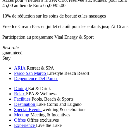
Accès pour 4 heures à la SPA CEò, réservée aux adultes, pour Euro
45,00 au lieu de Euro 65,00/95,00
10% de réduction sur les soins de beauté et les massages
Free Ice Cream Pass en juillet et août pour les enfants jusqu’à 16 ans
Participation au programme Vital Energy & Sport
Best rate
guaranteed
Stay
ARIA
Retreat & SPA
Parco San Marco
Lifestyle Beach Resort
Dependence Del Parco
Dining
Eat & Drink
Relax
SPA & Wellness
Facilities
Pools, Beach & Sports
Destination
Lake Como and Lugano
Special Events
wedding & celebrations
Meeting
Meeting & Incentives
Offres
Offres exclusives
Experience
Live the Lake