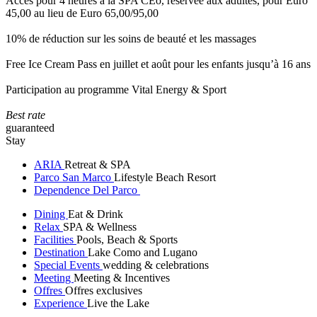
Accès pour 4 heures à la SPA CEò, réservée aux adultes, pour Euro
45,00 au lieu de Euro 65,00/95,00
10% de réduction sur les soins de beauté et les massages
Free Ice Cream Pass en juillet et août pour les enfants jusqu’à 16 ans
Participation au programme Vital Energy & Sport
Best rate
guaranteed
Stay
ARIA
Retreat & SPA
Parco San Marco
Lifestyle Beach Resort
Dependence Del Parco
Dining
Eat & Drink
Relax
SPA & Wellness
Facilities
Pools, Beach & Sports
Destination
Lake Como and Lugano
Special Events
wedding & celebrations
Meeting
Meeting & Incentives
Offres
Offres exclusives
Experience
Live the Lake