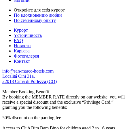
магазин
Откройте для себя курорт
По вдохновению любви
По семейному опыту
Курорт
Yстойчивость
FAQ
Новости
Карьера
Фотогалерея
Контакт
info@san-marco-hotels.com
Localitá Cini 31a,
22018 Cima di Porlezza (CO)
Member Booking Benefit
By booking the MEMBER RATE directly on our website, you will
receive a special discount and the exclusive “Privilege Card,”
granting you the following benefits:
50% discount on the parking fee
Access to Club Bim Bam Bino for children aged 2 to 16 years