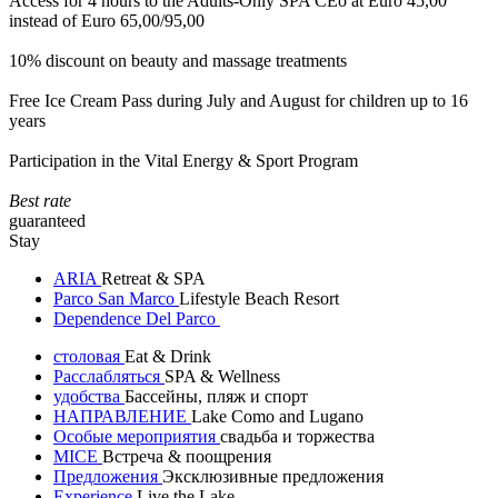
Access for 4 hours to the Adults-Only SPA CEò at Euro 45,00
instead of Euro 65,00/95,00
10% discount on beauty and massage treatments
Free Ice Cream Pass during July and August for children up to 16
years
Participation in the Vital Energy & Sport Program
Best rate
guaranteed
Stay
ARIA
Retreat & SPA
Parco San Marco
Lifestyle Beach Resort
Dependence Del Parco
столовая
Eat & Drink
Расслабляться
SPA & Wellness
удобства
Бассейны, пляж и спорт
НАПРАВЛЕНИЕ
Lake Como and Lugano
Особые мероприятия
свадьба и торжества
MICE
Встреча & поощрения
Предложения
Эксклюзивные предложения
Experience
Live the Lake