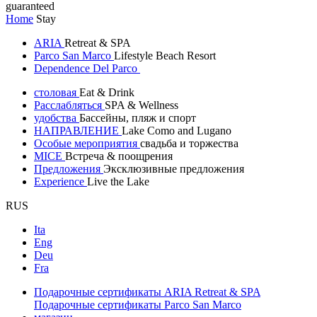
guaranteed
Home
Stay
ARIA
Retreat & SPA
Parco San Marco
Lifestyle Beach Resort
Dependence Del Parco
столовая
Eat & Drink
Расслабляться
SPA & Wellness
удобства
Бассейны, пляж и спорт
НАПРАВЛЕНИЕ
Lake Como and Lugano
Особые мероприятия
свадьба и торжества
MICE
Встреча & поощрения
Предложения
Эксклюзивные предложения
Experience
Live the Lake
RUS
Ita
Eng
Deu
Fra
Подарочные сертификаты ARIA Retreat & SPA
Подарочные сертификаты Parco San Marco