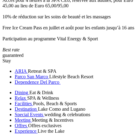
Accès pour 4 heures à la SPA CEò, réservée aux adultes, pour Euro
45,00 au lieu de Euro 65,00/95,00
10% de réduction sur les soins de beauté et les massages
Free Ice Cream Pass en juillet et août pour les enfants jusqu’à 16 ans
Participation au programme Vital Energy & Sport
Best rate
guaranteed
Stay
ARIA
Retreat & SPA
Parco San Marco
Lifestyle Beach Resort
Dependence Del Parco
Dining
Eat & Drink
Relax
SPA & Wellness
Facilities
Pools, Beach & Sports
Destination
Lake Como and Lugano
Special Events
wedding & celebrations
Meeting
Meeting & Incentives
Offres
Offres exclusives
Experience
Live the Lake