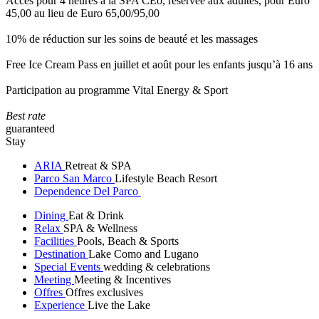
Accès pour 4 heures à la SPA CEò, réservée aux adultes, pour Euro
45,00 au lieu de Euro 65,00/95,00
10% de réduction sur les soins de beauté et les massages
Free Ice Cream Pass en juillet et août pour les enfants jusqu’à 16 ans
Participation au programme Vital Energy & Sport
Best rate
guaranteed
Stay
ARIA
Retreat & SPA
Parco San Marco
Lifestyle Beach Resort
Dependence Del Parco
Dining
Eat & Drink
Relax
SPA & Wellness
Facilities
Pools, Beach & Sports
Destination
Lake Como and Lugano
Special Events
wedding & celebrations
Meeting
Meeting & Incentives
Offres
Offres exclusives
Experience
Live the Lake