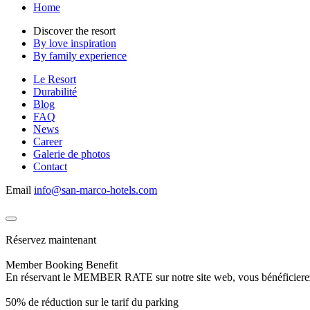
Home
Discover the resort
By love inspiration
By family experience
Le Resort
Durabilité
Blog
FAQ
News
Career
Galerie de photos
Contact
Email
info@san-marco-hotels.com
Réservez maintenant
Member Booking Benefit
En réservant le MEMBER RATE sur notre site web, vous bénéficierez d’
50% de réduction sur le tarif du parking