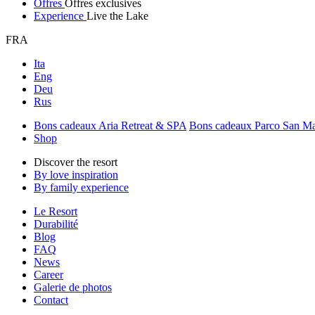
Offres
Offres exclusives
Experience
Live the Lake
FRA
Ita
Eng
Deu
Rus
Bons cadeaux Aria Retreat & SPA
Bons cadeaux Parco San M
Shop
Discover the resort
By love inspiration
By family experience
Le Resort
Durabilité
Blog
FAQ
News
Career
Galerie de photos
Contact