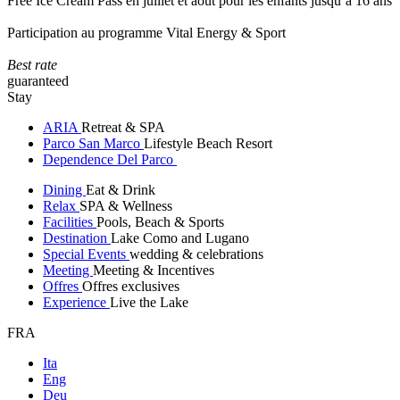
Free Ice Cream Pass en juillet et août pour les enfants jusqu’à 16 ans
Participation au programme Vital Energy & Sport
Best rate
guaranteed
Stay
ARIA
Retreat & SPA
Parco San Marco
Lifestyle Beach Resort
Dependence Del Parco
Dining
Eat & Drink
Relax
SPA & Wellness
Facilities
Pools, Beach & Sports
Destination
Lake Como and Lugano
Special Events
wedding & celebrations
Meeting
Meeting & Incentives
Offres
Offres exclusives
Experience
Live the Lake
FRA
Ita
Eng
Deu