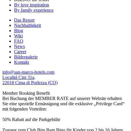
By love inspiration
By family experience
Das Resort
Nachhaltigkeit
Blog
Wiki
FAQ
News
Career
Bildergalerie
Kontakt
info@san-marco-hotels.com
Localitá Cini 31a,
22018 Cima di Porlezza (CO)
Member Booking Benefit
Bei Buchung der MEMBER RATE auf unserer Website erhalten
Sie eine spezielle Ermässigung und die exklusive „Privilege Card“
mit folgenden Vorteilen:
50% Rabatt auf die Parkgebühr
Zugang zum Club Bim Bam Bino für Kinder von 2 bis 16 Jahren