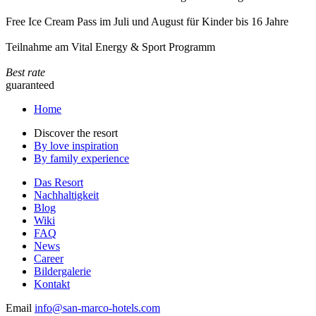
Free Ice Cream Pass im Juli und August für Kinder bis 16 Jahre
Teilnahme am Vital Energy & Sport Programm
Best rate
guaranteed
Home
Discover the resort
By love inspiration
By family experience
Das Resort
Nachhaltigkeit
Blog
Wiki
FAQ
News
Career
Bildergalerie
Kontakt
Email
info@san-marco-hotels.com