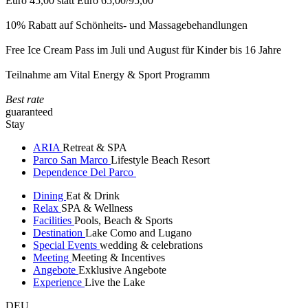
Euro 45,00 statt Euro 65,00/95,00
10% Rabatt auf Schönheits- und Massagebehandlungen
Free Ice Cream Pass im Juli und August für Kinder bis 16 Jahre
Teilnahme am Vital Energy & Sport Programm
Best rate
guaranteed
Stay
ARIA
Retreat & SPA
Parco San Marco
Lifestyle Beach Resort
Dependence Del Parco
Dining
Eat & Drink
Relax
SPA & Wellness
Facilities
Pools, Beach & Sports
Destination
Lake Como and Lugano
Special Events
wedding & celebrations
Meeting
Meeting & Incentives
Angebote
Exklusive Angebote
Experience
Live the Lake
DEU