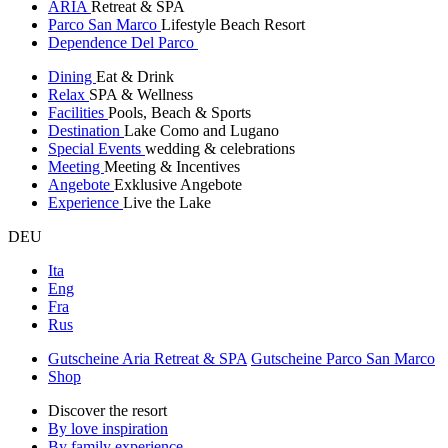
ARIA
Retreat & SPA
Parco San Marco
Lifestyle Beach Resort
Dependence Del Parco
Dining
Eat & Drink
Relax
SPA & Wellness
Facilities
Pools, Beach & Sports
Destination
Lake Como and Lugano
Special Events
wedding & celebrations
Meeting
Meeting & Incentives
Angebote
Exklusive Angebote
Experience
Live the Lake
DEU
Ita
Eng
Fra
Rus
Gutscheine Aria Retreat & SPA
Gutscheine Parco San Marco
Shop
Discover the resort
By love inspiration
By family experience