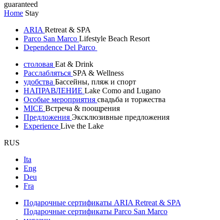
guaranteed
Home
Stay
ARIA
Retreat & SPA
Parco San Marco
Lifestyle Beach Resort
Dependence Del Parco
столовая
Eat & Drink
Расслабляться
SPA & Wellness
удобства
Бассейны, пляж и спорт
НАПРАВЛЕНИЕ
Lake Como and Lugano
Особые мероприятия
свадьба и торжества
MICE
Встреча & поощрения
Предложения
Эксклюзивные предложения
Experience
Live the Lake
RUS
Ita
Eng
Deu
Fra
Подарочные сертификаты ARIA Retreat & SPA
Подарочные сертификаты Parco San Marco