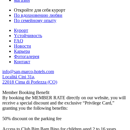
магазин
Откройте для себя курорт
По вдохновению любви
По семейному опыту
Курорт
Yстойчивость
FAQ
Новости
Карьера
Фотогалерея
Контакт
info@san-marco-hotels.com
Localitá Cini 31a,
22018 Cima di Porlezza (CO)
Member Booking Benefit
By booking the MEMBER RATE directly on our website, you will
receive a special discount and the exclusive “Privilege Card,”
granting you the following benefits:
50% discount on the parking fee
Access to Club Bim Bam Bino for children aged 2 to 16 years