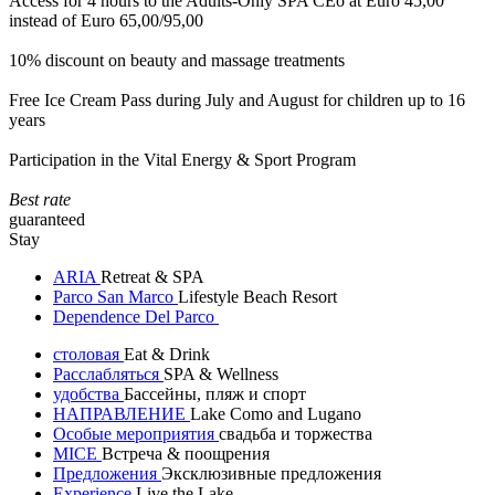
Access for 4 hours to the Adults-Only SPA CEò at Euro 45,00
instead of Euro 65,00/95,00
10% discount on beauty and massage treatments
Free Ice Cream Pass during July and August for children up to 16
years
Participation in the Vital Energy & Sport Program
Best rate
guaranteed
Stay
ARIA
Retreat & SPA
Parco San Marco
Lifestyle Beach Resort
Dependence Del Parco
столовая
Eat & Drink
Расслабляться
SPA & Wellness
удобства
Бассейны, пляж и спорт
НАПРАВЛЕНИЕ
Lake Como and Lugano
Особые мероприятия
свадьба и торжества
MICE
Встреча & поощрения
Предложения
Эксклюзивные предложения
Experience
Live the Lake