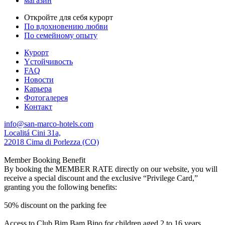
магазин
Откройте для себя курорт
По вдохновению любви
По семейному опыту
Курорт
Yстойчивость
FAQ
Новости
Карьера
Фотогалерея
Контакт
info@san-marco-hotels.com
Localitá Cini 31a,
22018 Cima di Porlezza (CO)
Member Booking Benefit
By booking the MEMBER RATE directly on our website, you will
receive a special discount and the exclusive “Privilege Card,”
granting you the following benefits:
50% discount on the parking fee
Access to Club Bim Bam Bino for children aged 2 to 16 years