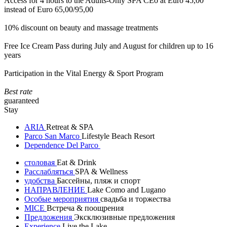
Access for 4 hours to the Adults-Only SPA CEò at Euro 45,00
instead of Euro 65,00/95,00
10% discount on beauty and massage treatments
Free Ice Cream Pass during July and August for children up to 16
years
Participation in the Vital Energy & Sport Program
Best rate
guaranteed
Stay
ARIA
Retreat & SPA
Parco San Marco
Lifestyle Beach Resort
Dependence Del Parco
столовая
Eat & Drink
Расслабляться
SPA & Wellness
удобства
Бассейны, пляж и спорт
НАПРАВЛЕНИЕ
Lake Como and Lugano
Особые мероприятия
свадьба и торжества
MICE
Встреча & поощрения
Предложения
Эксклюзивные предложения
Experience
Live the Lake