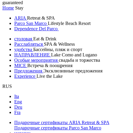
guaranteed
Home
Stay
ARIA
Retreat & SPA
Parco San Marco
Lifestyle Beach Resort
Dependence Del Parco
столовая
Eat & Drink
Расслабляться
SPA & Wellness
удобства
Бассейны, пляж и спорт
НАПРАВЛЕНИЕ
Lake Como and Lugano
Особые мероприятия
свадьба и торжества
MICE
Встреча & поощрения
Предложения
Эксклюзивные предложения
Experience
Live the Lake
RUS
Ita
Eng
Deu
Fra
Подарочные сертификаты ARIA Retreat & SPA
Подарочные сертификаты Parco San Marco