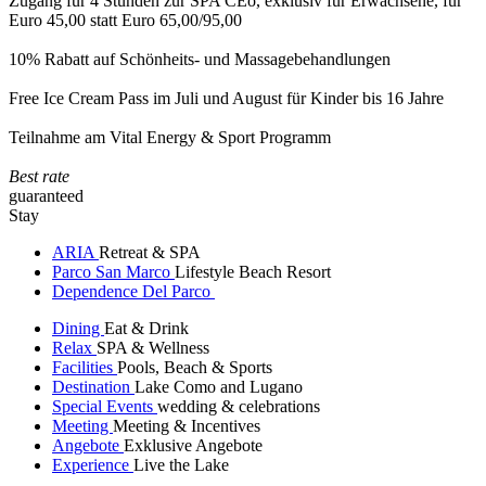
Zugang für 4 Stunden zur SPA CEò, exklusiv für Erwachsene, für
Euro 45,00 statt Euro 65,00/95,00
10% Rabatt auf Schönheits- und Massagebehandlungen
Free Ice Cream Pass im Juli und August für Kinder bis 16 Jahre
Teilnahme am Vital Energy & Sport Programm
Best rate
guaranteed
Stay
ARIA
Retreat & SPA
Parco San Marco
Lifestyle Beach Resort
Dependence Del Parco
Dining
Eat & Drink
Relax
SPA & Wellness
Facilities
Pools, Beach & Sports
Destination
Lake Como and Lugano
Special Events
wedding & celebrations
Meeting
Meeting & Incentives
Angebote
Exklusive Angebote
Experience
Live the Lake