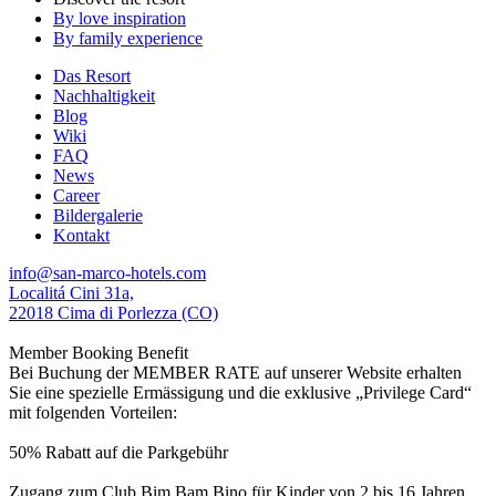
By love inspiration
By family experience
Das Resort
Nachhaltigkeit
Blog
Wiki
FAQ
News
Career
Bildergalerie
Kontakt
info@san-marco-hotels.com
Localitá Cini 31a,
22018 Cima di Porlezza (CO)
Member Booking Benefit
Bei Buchung der MEMBER RATE auf unserer Website erhalten
Sie eine spezielle Ermässigung und die exklusive „Privilege Card“
mit folgenden Vorteilen:
50% Rabatt auf die Parkgebühr
Zugang zum Club Bim Bam Bino für Kinder von 2 bis 16 Jahren