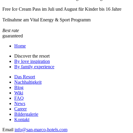
Free Ice Cream Pass im Juli und August für Kinder bis 16 Jahre
Teilnahme am Vital Energy & Sport Programm
Best rate
guaranteed
Home
Discover the resort
By love inspiration
By family experience
Das Resort
Nachhaltigkeit
Blog
Wiki
FAQ
News
Career
Bildergalerie
Kontakt
Email
info@san-marco-hotels.com