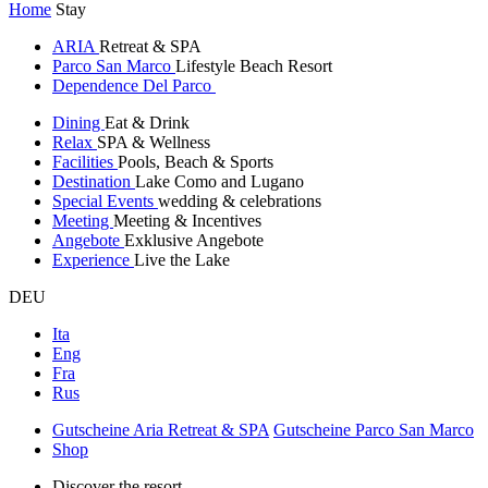
Home
Stay
ARIA
Retreat & SPA
Parco San Marco
Lifestyle Beach Resort
Dependence Del Parco
Dining
Eat & Drink
Relax
SPA & Wellness
Facilities
Pools, Beach & Sports
Destination
Lake Como and Lugano
Special Events
wedding & celebrations
Meeting
Meeting & Incentives
Angebote
Exklusive Angebote
Experience
Live the Lake
DEU
Ita
Eng
Fra
Rus
Gutscheine Aria Retreat & SPA
Gutscheine Parco San Marco
Shop
Discover the resort