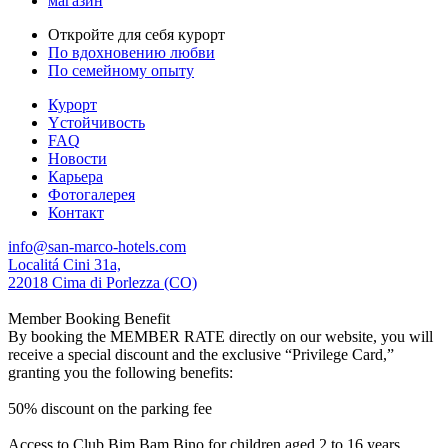
магазин
Откройте для себя курорт
По вдохновению любви
По семейному опыту
Курорт
Yстойчивость
FAQ
Новости
Карьера
Фотогалерея
Контакт
info@san-marco-hotels.com
Localitá Cini 31a,
22018 Cima di Porlezza (CO)
Member Booking Benefit
By booking the MEMBER RATE directly on our website, you will
receive a special discount and the exclusive “Privilege Card,”
granting you the following benefits:
50% discount on the parking fee
Access to Club Bim Bam Bino for children aged 2 to 16 years