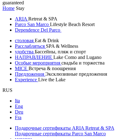
guaranteed
Home
Stay
ARIA
Retreat & SPA
Parco San Marco
Lifestyle Beach Resort
Dependence Del Parco
столовая
Eat & Drink
Расслабляться
SPA & Wellness
удобства
Бассейны, пляж и спорт
НАПРАВЛЕНИЕ
Lake Como and Lugano
Особые мероприятия
свадьба и торжества
MICE
Встреча & поощрения
Предложения
Эксклюзивные предложения
Experience
Live the Lake
RUS
Ita
Eng
Deu
Fra
Подарочные сертификаты ARIA Retreat & SPA
Подарочные сертификаты Parco San Marco