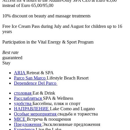
Access for 4 hours to the Adults-Only SPA CEò at Euro 45,00
instead of Euro 65,00/95,00
10% discount on beauty and massage treatments
Free Ice Cream Pass during July and August for children up to 16
years
Participation in the Vital Energy & Sport Program
Best rate
guaranteed
Stay
ARIA
Retreat & SPA
Parco San Marco
Lifestyle Beach Resort
Dependence Del Parco
столовая
Eat & Drink
Расслабляться
SPA & Wellness
удобства
Бассейны, пляж и спорт
НАПРАВЛЕНИЕ
Lake Como and Lugano
Особые мероприятия
свадьба и торжества
MICE
Встреча & поощрения
Предложения
Эксклюзивные предложения
Experience
Live the Lake