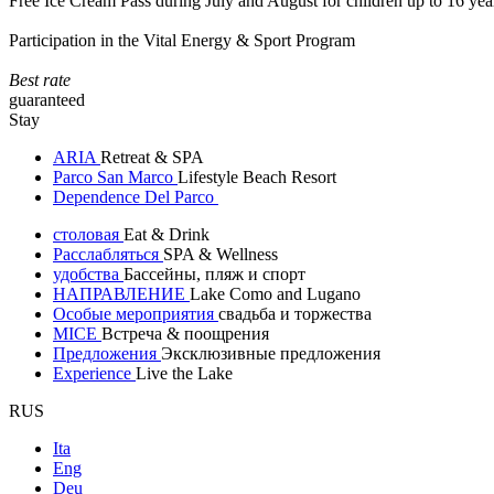
Free Ice Cream Pass during July and August for children up to 16 yea
Participation in the Vital Energy & Sport Program
Best rate
guaranteed
Stay
ARIA
Retreat & SPA
Parco San Marco
Lifestyle Beach Resort
Dependence Del Parco
столовая
Eat & Drink
Расслабляться
SPA & Wellness
удобства
Бассейны, пляж и спорт
НАПРАВЛЕНИЕ
Lake Como and Lugano
Особые мероприятия
свадьба и торжества
MICE
Встреча & поощрения
Предложения
Эксклюзивные предложения
Experience
Live the Lake
RUS
Ita
Eng
Deu