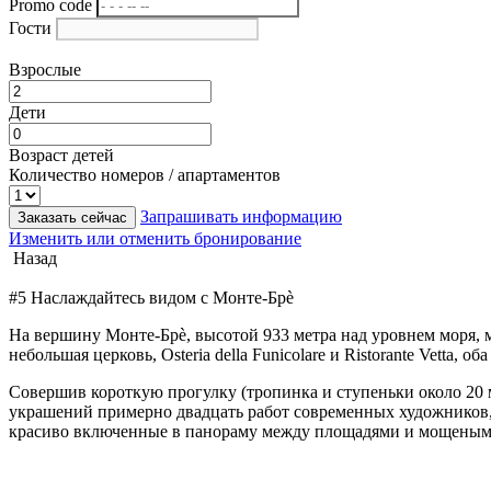
Promo code
Гости
Взрослые
Дети
Возраст детей
Количество номеров / апартаментов
Запрашивать информацию
Заказать сейчас
Изменить или отменить бронирование
Назад
#5 Наслаждайтесь видом с Монте-Брè
На вершину Монте-Брè, высотой 933 метра над уровнем моря, 
небольшая церковь, Osteria della Funicolare и Ristorante Vetta
Совершив короткую прогулку (тропинка и ступеньки около 20 м
украшений примерно двадцать работ современных художников,
красиво включенные в панораму между площадями и мощеным