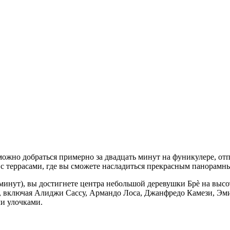
можно добраться примерно за двадцать минут на фуникулере, от
, оба с террасами, где вы сможете насладиться прекрасным панора
инут), вы достигнете центра небольшой деревушки Брè на высот
 включая Алиджи Сассу, Армандо Лоса, Джанфредо Камези, Эми
и улочками.