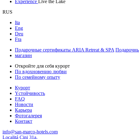
Experience
Live the Lake
RUS
Ita
Eng
Deu
Fra
Подарочные сертификаты ARIA Retreat & SPA
Подарочны
магазин
Откройте для себя курорт
По вдохновению любви
По семейному опыту
Курорт
Yстойчивость
FAQ
Новости
Карьера
Фотогалерея
Контакт
info@san-marco-hotels.com
Localitá Cini 31a,