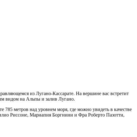
правляющемся из Лугано-Кассарате. На вершине вас встретит
мным видом на Альпы и залив Лугано.
е 785 метров над уровнем моря, где можно увидеть в качестве
лио Риссоне, Мариапия Боргнини и Фра Роберто Пазотти,