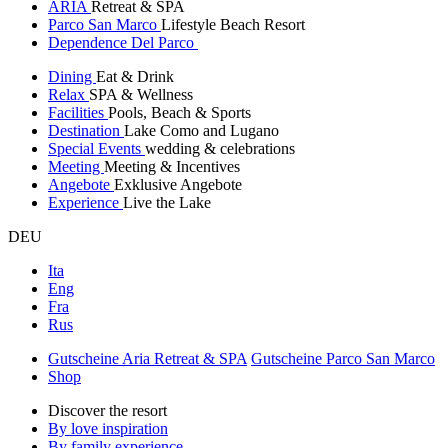
ARIA
Retreat & SPA
Parco San Marco
Lifestyle Beach Resort
Dependence Del Parco
Dining
Eat & Drink
Relax
SPA & Wellness
Facilities
Pools, Beach & Sports
Destination
Lake Como and Lugano
Special Events
wedding & celebrations
Meeting
Meeting & Incentives
Angebote
Exklusive Angebote
Experience
Live the Lake
DEU
Ita
Eng
Fra
Rus
Gutscheine Aria Retreat & SPA
Gutscheine Parco San Marco
Shop
Discover the resort
By love inspiration
By family experience