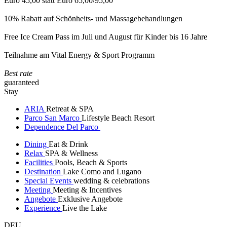
Euro 45,00 statt Euro 65,00/95,00
10% Rabatt auf Schönheits- und Massagebehandlungen
Free Ice Cream Pass im Juli und August für Kinder bis 16 Jahre
Teilnahme am Vital Energy & Sport Programm
Best rate
guaranteed
Stay
ARIA
Retreat & SPA
Parco San Marco
Lifestyle Beach Resort
Dependence Del Parco
Dining
Eat & Drink
Relax
SPA & Wellness
Facilities
Pools, Beach & Sports
Destination
Lake Como and Lugano
Special Events
wedding & celebrations
Meeting
Meeting & Incentives
Angebote
Exklusive Angebote
Experience
Live the Lake
DEU