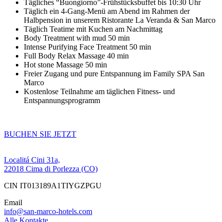
Tägliches “Buongiorno”-Frühstücksbuffet bis 10:30 Uhr
Täglich ein 4-Gang-Menü am Abend im Rahmen der
Halbpension in unserem Ristorante La Veranda & San Marco
Täglich Teatime mit Kuchen am Nachmittag
Body Treatment with mud 50 min
Intense Purifying Face Treatment 50 min
Full Body Relax Massage 40 min
Hot stone Massage 50 min
Freier Zugang und pure Entspannung im Family SPA San
Marco
Kostenlose Teilnahme am täglichen Fitness- und
Entspannungsprogramm
BUCHEN SIE JETZT
Localitá Cini 31a,
22018 Cima di Porlezza (CO)
CIN IT013189A1TIYGZPGU
Email
info@san-marco-hotels.com
Alle Kontakte