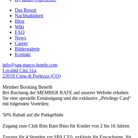
Das Resort
Nachhaltigkeit
Blog
Wiki
FAQ
News
Career
Bildergalerie
Kontakt
info@san-marco-hotels.com
Localitá Cini 31a,
22018 Cima di Porlezza (CO)
Member Booking Benefit
Bei Buchung der MEMBER RATE auf unserer Website erhalten
Sie eine spezielle Ermässigung und die exklusive „Privilege Card“
mit folgenden Vorteilen:
50% Rabatt auf die Parkgebühr
Zugang zum Club Bim Bam Bino für Kinder von 2 bis 16 Jahren
Zugang für 4 Stunden zur SPA CEò, exklusiv für Erwachsene, für