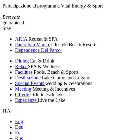
Partecipazione al programma Vital Energy & Sport
Best rate
guaranteed
Stay
ARIA
Retreat & SPA
Parco San Marco
Lifestyle Beach Resort
Dependence Del Parco
Dining
Eat & Drink
Relax
SPA & Wellness
Facilities
Pools, Beach & Sports
Destinazione
Lake Como and Lugano
Special Events
wedding & celebrations
Meeting
Meeting & Incentives
Offerte
Offerte esclusive
Esperienze
Live the Lake
ITA
Eng
Deu
Fra
Rus