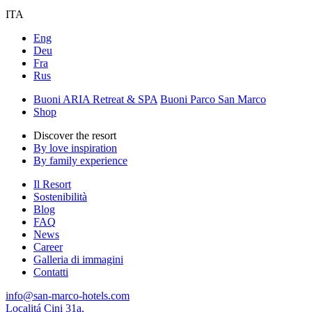
ITA
Eng
Deu
Fra
Rus
Buoni ARIA Retreat & SPA
Buoni Parco San Marco
Shop
Discover the resort
By love inspiration
By family experience
Il Resort
Sostenibilità
Blog
FAQ
News
Career
Galleria di immagini
Contatti
info@san-marco-hotels.com
Localitá Cini 31a,