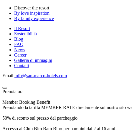
Discover the resort
By love inspiration
By family experience
Il Resort
Sostenibilità
Blog
FAQ
News
Career
Galleria di immagini
Contatti
Email
info@san-marco-hotels.com
Prenota ora
Member Booking Benefit
Prenotando la tariffa MEMBER RATE direttamente sul nostro sito web, r
50% di sconto sul prezzo del parcheggio
Accesso al Club Bim Bam Bino per bambini dai 2 ai 16 anni