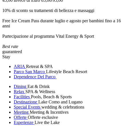
45,00 invece di Euro 65,00/95,00
10% di sconto su trattamenti di bellezza e massaggi
Free Ice Cream Pass durante luglio e agosto per bambini fino a 16
anni
Partecipazione al programma Vital Energy & Sport
Best rate
guaranteed
Stay
ARIA
Retreat & SPA
Parco San Marco
Lifestyle Beach Resort
Dependence Del Parco
Dining
Eat & Drink
Relax
SPA & Wellness
Facilities
Pools, Beach & Sports
Destinazione
Lake Como and Lugano
Special Events
wedding & celebrations
Meeting
Meeting & Incentives
Offerte
Offerte esclusive
Esperienze
Live the Lake