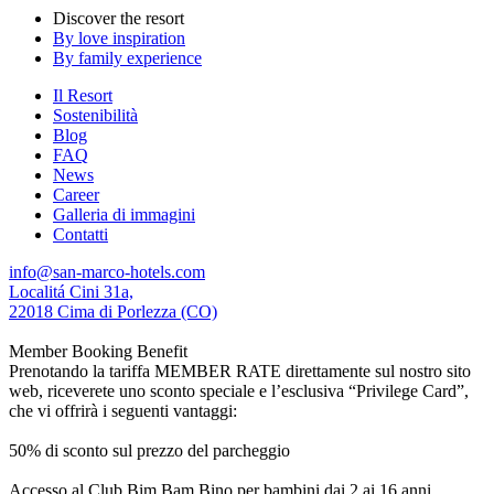
Discover the resort
By love inspiration
By family experience
Il Resort
Sostenibilità
Blog
FAQ
News
Career
Galleria di immagini
Contatti
info@san-marco-hotels.com
Localitá Cini 31a,
22018 Cima di Porlezza (CO)
Member Booking Benefit
Prenotando la tariffa MEMBER RATE direttamente sul nostro sito
web, riceverete uno sconto speciale e l’esclusiva “Privilege Card”,
che vi offrirà i seguenti vantaggi:
50% di sconto sul prezzo del parcheggio
Accesso al Club Bim Bam Bino per bambini dai 2 ai 16 anni