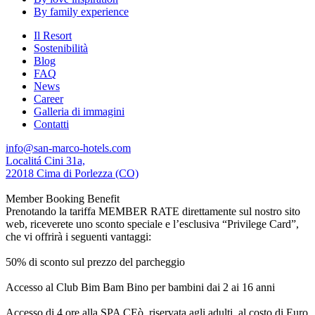
By family experience
Il Resort
Sostenibilità
Blog
FAQ
News
Career
Galleria di immagini
Contatti
info@san-marco-hotels.com
Localitá Cini 31a,
22018 Cima di Porlezza (CO)
Member Booking Benefit
Prenotando la tariffa MEMBER RATE direttamente sul nostro sito
web, riceverete uno sconto speciale e l’esclusiva “Privilege Card”,
che vi offrirà i seguenti vantaggi:
50% di sconto sul prezzo del parcheggio
Accesso al Club Bim Bam Bino per bambini dai 2 ai 16 anni
Accesso di 4 ore alla SPA CEò, riservata agli adulti, al costo di Euro