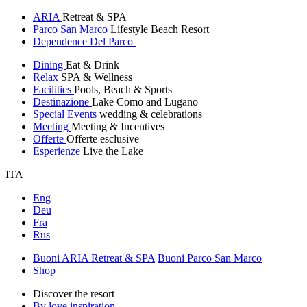
ARIA
Retreat & SPA
Parco San Marco
Lifestyle Beach Resort
Dependence Del Parco
Dining
Eat & Drink
Relax
SPA & Wellness
Facilities
Pools, Beach & Sports
Destinazione
Lake Como and Lugano
Special Events
wedding & celebrations
Meeting
Meeting & Incentives
Offerte
Offerte esclusive
Esperienze
Live the Lake
ITA
Eng
Deu
Fra
Rus
Buoni ARIA Retreat & SPA
Buoni Parco San Marco
Shop
Discover the resort
By love inspiration