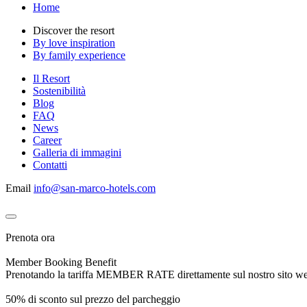
Home
Discover the resort
By love inspiration
By family experience
Il Resort
Sostenibilità
Blog
FAQ
News
Career
Galleria di immagini
Contatti
Email
info@san-marco-hotels.com
Prenota ora
Member Booking Benefit
Prenotando la tariffa MEMBER RATE direttamente sul nostro sito web, r
50% di sconto sul prezzo del parcheggio