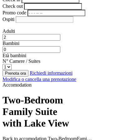
Check out
Promo code
Ospiti
Adulti
Bambini
Età bambini
N° Camere / Suites
Richiedi informazioni
Prenota ora
Modifica o cancella una prenotazione
Accomodation
Two-Bedroom
Family Suite
with Lake View
Back to accomodation
Two-BedroomFami…