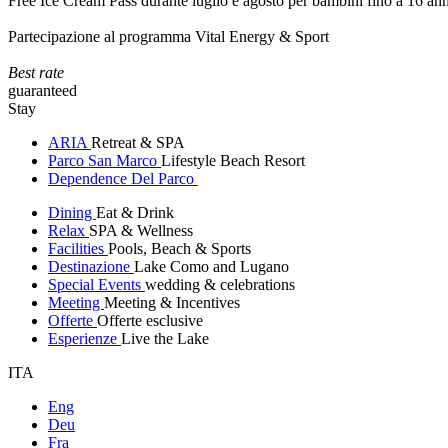
Free Ice Cream Pass durante luglio e agosto per bambini fino a 16 ann
Partecipazione al programma Vital Energy & Sport
Best rate
guaranteed
Stay
ARIA
Retreat & SPA
Parco San Marco
Lifestyle Beach Resort
Dependence Del Parco
Dining
Eat & Drink
Relax
SPA & Wellness
Facilities
Pools, Beach & Sports
Destinazione
Lake Como and Lugano
Special Events
wedding & celebrations
Meeting
Meeting & Incentives
Offerte
Offerte esclusive
Esperienze
Live the Lake
ITA
Eng
Deu
Fra