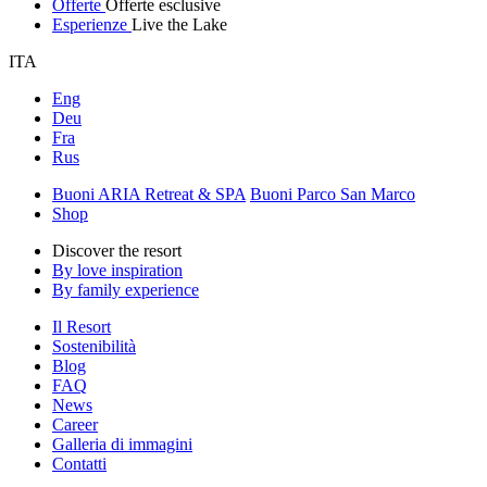
Offerte
Offerte esclusive
Esperienze
Live the Lake
ITA
Eng
Deu
Fra
Rus
Buoni ARIA Retreat & SPA
Buoni Parco San Marco
Shop
Discover the resort
By love inspiration
By family experience
Il Resort
Sostenibilità
Blog
FAQ
News
Career
Galleria di immagini
Contatti