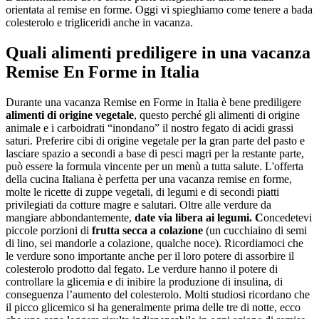
orientata al remise en forme. Oggi vi spieghiamo come tenere a bada
colesterolo e trigliceridi anche in vacanza.
Quali alimenti prediligere in una vacanza
Remise En Forme in Italia
Durante una vacanza Remise en Forme in Italia è bene prediligere
alimenti di origine vegetale
, questo perché gli alimenti di origine
animale e i carboidrati “inondano” il nostro fegato di acidi grassi
saturi. Preferire cibi di origine vegetale per la gran parte del pasto e
lasciare spazio a secondi a base di pesci magri per la restante parte,
può essere la formula vincente per un menù a tutta salute. L'offerta
della cucina Italiana è perfetta per una vacanza remise en forme,
molte le ricette di zuppe vegetali, di legumi e di secondi piatti
privilegiati da cotture magre e salutari. Oltre alle verdure da
mangiare abbondantemente,
date via libera ai legumi. C
oncedetevi
piccole porzioni di
frutta secca a colazione
(un cucchiaino di semi
di lino, sei mandorle a colazione, qualche noce). Ricordiamoci che
le verdure sono importante anche per il loro potere di assorbire il
colesterolo prodotto dal fegato. Le verdure hanno il potere di
controllare la glicemia e di inibire la produzione di insulina, di
conseguenza l’aumento del colesterolo. Molti studiosi ricordano che
il picco glicemico si ha generalmente prima delle tre di notte, ecco