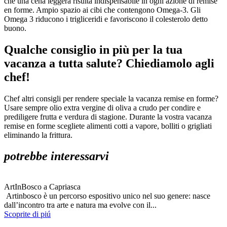
che una cena leggera risulta indispensabile in ogni azione di remise
en forme. Ampio spazio ai cibi che contengono Omega-3. Gli
Omega 3 riducono i trigliceridi e favoriscono il colesterolo detto
buono.
Qualche consiglio in più per la tua
vacanza a tutta salute? Chiediamolo agli
chef!
Chef altri consigli per rendere speciale la vacanza remise en forme?
Usare sempre olio extra vergine di oliva a crudo per condire e
prediligere frutta e verdura di stagione. Durante la vostra vacanza
remise en forme scegliete alimenti cotti a vapore, bolliti o grigliati
eliminando la frittura.
potrebbe interessarvi
ArtInBosco a Capriasca
Artinbosco è un percorso espositivo unico nel suo genere: nasce
dall’incontro tra arte e natura ma evolve con il...
Scoprite di piú