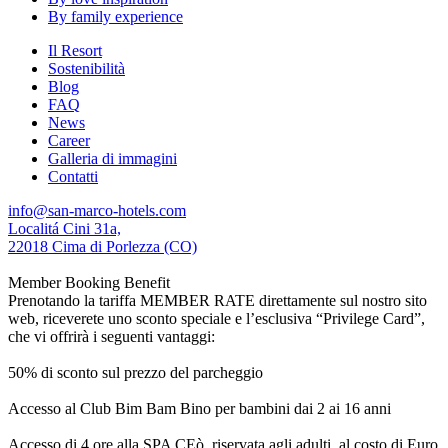
By family experience
Il Resort
Sostenibilità
Blog
FAQ
News
Career
Galleria di immagini
Contatti
info@san-marco-hotels.com
Localitá Cini 31a,
22018 Cima di Porlezza (CO)
Member Booking Benefit
Prenotando la tariffa MEMBER RATE direttamente sul nostro sito
web, riceverete uno sconto speciale e l’esclusiva “Privilege Card”,
che vi offrirà i seguenti vantaggi:
50% di sconto sul prezzo del parcheggio
Accesso al Club Bim Bam Bino per bambini dai 2 ai 16 anni
Accesso di 4 ore alla SPA CEò, riservata agli adulti, al costo di Euro