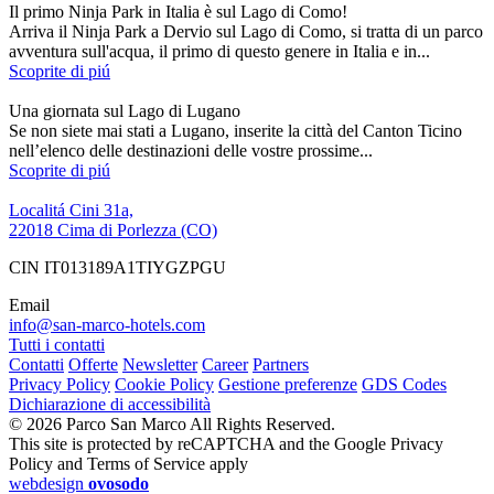
Il primo Ninja Park in Italia è sul Lago di Como!
Arriva il Ninja Park a Dervio sul Lago di Como, si tratta di un parco
avventura sull'acqua, il primo di questo genere in Italia e in...
Scoprite di piú
Una giornata sul Lago di Lugano
Se non siete mai stati a Lugano, inserite la città del Canton Ticino
nell’elenco delle destinazioni delle vostre prossime...
Scoprite di piú
Localitá Cini 31a,
22018 Cima di Porlezza (CO)
CIN IT013189A1TIYGZPGU
Email
info@san-marco-hotels.com
Tutti i contatti
Contatti
Offerte
Newsletter
Career
Partners
Privacy Policy
Cookie Policy
Gestione preferenze
GDS Codes
Dichiarazione di accessibilità
© 2026 Parco San Marco All Rights Reserved.
This site is protected by reCAPTCHA and the Google Privacy
Policy and Terms of Service apply
webdesign
ovosodo