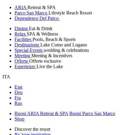
ARIA
Retreat & SPA
Parco San Marco
Lifestyle Beach Resort
Dependence Del Parco
Dining
Eat & Drink
Relax
SPA & Wellness
Facilities
Pools, Beach & Sports
Destinazione
Lake Como and Lugano
Special Events
wedding & celebrations
Meeting
Meeting & Incentives
Offerte
Offerte esclusive
Esperienze
Live the Lake
ITA
Eng
Deu
Fra
Rus
Buoni ARIA Retreat & SPA
Buoni Parco San Marco
Shop
Discover the resort
By love inspiration