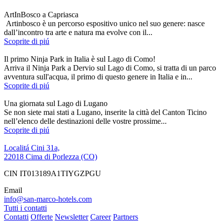
ArtInBosco a Capriasca
Artinbosco è un percorso espositivo unico nel suo genere: nasce
dall’incontro tra arte e natura ma evolve con il...
Scoprite di piú
Il primo Ninja Park in Italia è sul Lago di Como!
Arriva il Ninja Park a Dervio sul Lago di Como, si tratta di un parco
avventura sull'acqua, il primo di questo genere in Italia e in...
Scoprite di piú
Una giornata sul Lago di Lugano
Se non siete mai stati a Lugano, inserite la città del Canton Ticino
nell’elenco delle destinazioni delle vostre prossime...
Scoprite di piú
Localitá Cini 31a,
22018 Cima di Porlezza (CO)
CIN IT013189A1TIYGZPGU
Email
info@san-marco-hotels.com
Tutti i contatti
Contatti
Offerte
Newsletter
Career
Partners