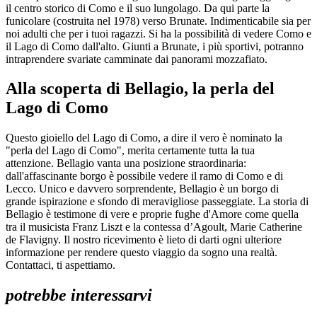
il centro storico di Como e il suo lungolago. Da qui parte la
funicolare (costruita nel 1978) verso Brunate. Indimenticabile sia per
noi adulti che per i tuoi ragazzi. Si ha la possibilità di vedere Como e
il Lago di Como dall'alto. Giunti a Brunate, i più sportivi, potranno
intraprendere svariate camminate dai panorami mozzafiato.
Alla scoperta di Bellagio, la perla del
Lago di Como
Questo gioiello del Lago di Como, a dire il vero è nominato la
"perla del Lago di Como", merita certamente tutta la tua
attenzione. Bellagio vanta una posizione straordinaria:
dall'affascinante borgo è possibile vedere il ramo di Como e di
Lecco. Unico e davvero sorprendente, Bellagio è un borgo di
grande ispirazione e sfondo di meravigliose passeggiate. La storia di
Bellagio è testimone di vere e proprie fughe d'Amore come quella
tra il musicista Franz Liszt e la contessa d’Agoult, Marie Catherine
de Flavigny. Il nostro ricevimento è lieto di darti ogni ulteriore
informazione per rendere questo viaggio da sogno una realtà.
Contattaci, ti aspettiamo.
potrebbe interessarvi