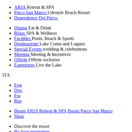
ARIA
Retreat & SPA
Parco San Marco
Lifestyle Beach Resort
Dependence Del Parco
Dining
Eat & Drink
Relax
SPA & Wellness
Facilities
Pools, Beach & Sports
Destinazione
Lake Como and Lugano
Special Events
wedding & celebrations
Meeting
Meeting & Incentives
Offerte
Offerte esclusive
Esperienze
Live the Lake
ITA
Eng
Deu
Fra
Rus
Buoni ARIA Retreat & SPA
Buoni Parco San Marco
Shop
Discover the resort
By love inspiration