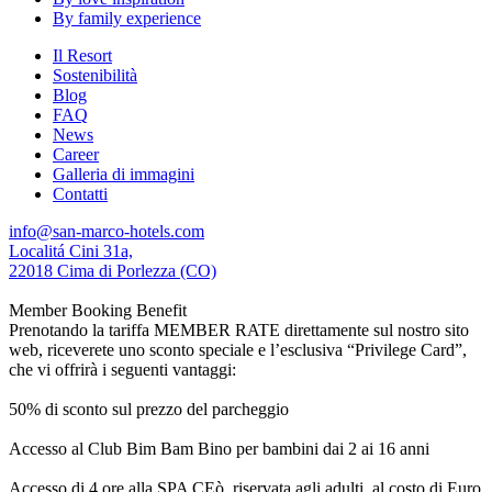
By family experience
Il Resort
Sostenibilità
Blog
FAQ
News
Career
Galleria di immagini
Contatti
info@san-marco-hotels.com
Localitá Cini 31a,
22018 Cima di Porlezza (CO)
Member Booking Benefit
Prenotando la tariffa MEMBER RATE direttamente sul nostro sito
web, riceverete uno sconto speciale e l’esclusiva “Privilege Card”,
che vi offrirà i seguenti vantaggi:
50% di sconto sul prezzo del parcheggio
Accesso al Club Bim Bam Bino per bambini dai 2 ai 16 anni
Accesso di 4 ore alla SPA CEò, riservata agli adulti, al costo di Euro