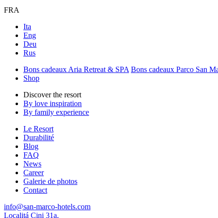
FRA
Ita
Eng
Deu
Rus
Bons cadeaux Aria Retreat & SPA
Bons cadeaux Parco San M
Shop
Discover the resort
By love inspiration
By family experience
Le Resort
Durabilité
Blog
FAQ
News
Career
Galerie de photos
Contact
info@san-marco-hotels.com
Localitá Cini 31a,