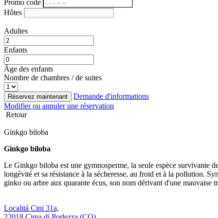
Promo code
Hôtes
Adultes
Enfants
Âge des enfants
Nombre de chambres / de suites
Demande d'informations
Réservez maintenant
Modifier ou annuler une réservation
Retour
Ginkgo biloba
Ginkgo biloba
Le Ginkgo biloba est une gymnosperme, la seule espèce survivante de l
longévité et sa résistance à la sécheresse, au froid et à la pollution.
ginko ou arbre aux quarante écus, son nom dérivant d'une mauvaise tran
Localitá Cini 31a,
22018 Cima di Porlezza (CO)