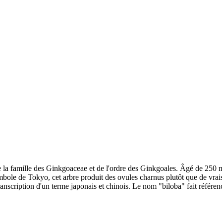
a famille des Ginkgoaceae et de l'ordre des Ginkgoales. Âgé de 250 mil
 Symbole de Tokyo, cet arbre produit des ovules charnus plutôt que de vra
scription d'un terme japonais et chinois. Le nom "biloba" fait référence