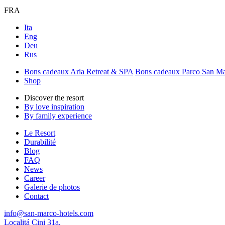
FRA
Ita
Eng
Deu
Rus
Bons cadeaux Aria Retreat & SPA
Bons cadeaux Parco San M
Shop
Discover the resort
By love inspiration
By family experience
Le Resort
Durabilité
Blog
FAQ
News
Career
Galerie de photos
Contact
info@san-marco-hotels.com
Localitá Cini 31a,