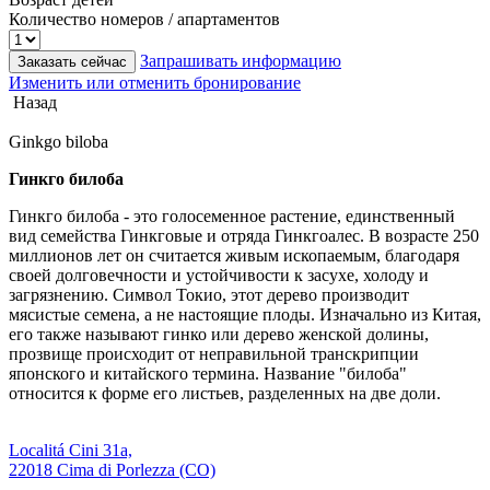
Количество номеров / апартаментов
Запрашивать информацию
Заказать сейчас
Изменить или отменить бронирование
Назад
Ginkgo biloba
Гинкго билоба
Гинкго билоба - это голосеменное растение, единственный
вид семейства Гинкговые и отряда Гинкгоалес. В возрасте 250
миллионов лет он считается живым ископаемым, благодаря
своей долговечности и устойчивости к засухе, холоду и
загрязнению. Символ Токио, этот дерево производит
мясистые семена, а не настоящие плоды. Изначально из Китая,
его также называют гинко или дерево женской долины,
прозвище происходит от неправильной транскрипции
японского и китайского термина. Название "билоба"
относится к форме его листьев, разделенных на две доли.
Localitá Cini 31a,
22018 Cima di Porlezza (CO)