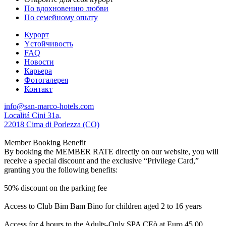
По вдохновению любви
По семейному опыту
Курорт
Yстойчивость
FAQ
Новости
Карьера
Фотогалерея
Контакт
info@san-marco-hotels.com
Localitá Cini 31a,
22018 Cima di Porlezza (CO)
Member Booking Benefit
By booking the MEMBER RATE directly on our website, you will
receive a special discount and the exclusive “Privilege Card,”
granting you the following benefits:
50% discount on the parking fee
Access to Club Bim Bam Bino for children aged 2 to 16 years
Access for 4 hours to the Adults-Only SPA CEò at Euro 45,00