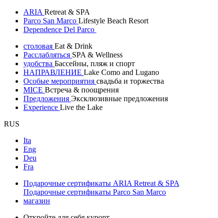
ARIA
Retreat & SPA
Parco San Marco
Lifestyle Beach Resort
Dependence Del Parco
столовая
Eat & Drink
Расслабляться
SPA & Wellness
удобства
Бассейны, пляж и спорт
НАПРАВЛЕНИЕ
Lake Como and Lugano
Особые мероприятия
свадьба и торжества
MICE
Встреча & поощрения
Предложения
Эксклюзивные предложения
Experience
Live the Lake
RUS
Ita
Eng
Deu
Fra
Подарочные сертификаты ARIA Retreat & SPA
Подарочные сертификаты Parco San Marco
магазин
Откройте для себя курорт