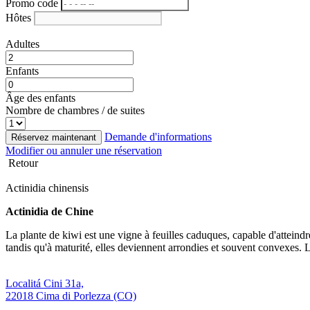
Promo code
Hôtes
Adultes
Enfants
Âge des enfants
Nombre de chambres / de suites
Demande d'informations
Réservez maintenant
Modifier ou annuler une réservation
Retour
Actinidia chinensis
Actinidia de Chine
La plante de kiwi est une vigne à feuilles caduques, capable d'atteindr
tandis qu'à maturité, elles deviennent arrondies et souvent convexes. 
Localitá Cini 31a,
22018 Cima di Porlezza (CO)