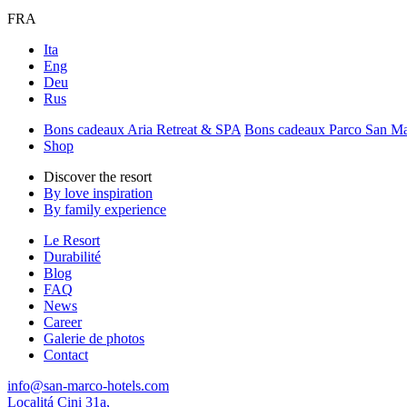
FRA
Ita
Eng
Deu
Rus
Bons cadeaux Aria Retreat & SPA
Bons cadeaux Parco San M
Shop
Discover the resort
By love inspiration
By family experience
Le Resort
Durabilité
Blog
FAQ
News
Career
Galerie de photos
Contact
info@san-marco-hotels.com
Localitá Cini 31a,