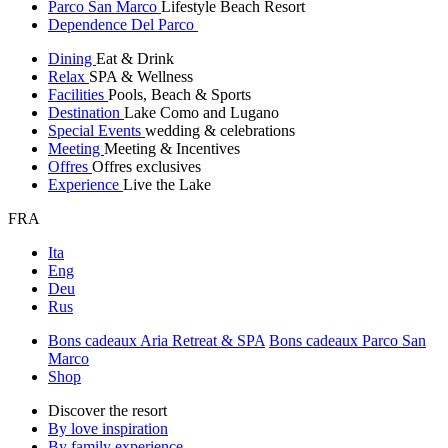
Parco San Marco
Lifestyle Beach Resort
Dependence Del Parco
Dining
Eat & Drink
Relax
SPA & Wellness
Facilities
Pools, Beach & Sports
Destination
Lake Como and Lugano
Special Events
wedding & celebrations
Meeting
Meeting & Incentives
Offres
Offres exclusives
Experience
Live the Lake
FRA
Ita
Eng
Deu
Rus
Bons cadeaux Aria Retreat & SPA
Bons cadeaux Parco San
Marco
Shop
Discover the resort
By love inspiration
By family experience