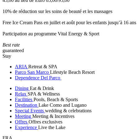
45,00 au lieu de Euro 65,00/95,00
10% de réduction sur les soins de beauté et les massages
Free Ice Cream Pass en juillet et août pour les enfants jusqu’à 16 ans
Participation au programme Vital Energy & Sport
Best rate
guaranteed
Stay
ARIA
Retreat & SPA
Parco San Marco
Lifestyle Beach Resort
Dependence Del Parco
Dining
Eat & Drink
Relax
SPA & Wellness
Facilities
Pools, Beach & Sports
Destination
Lake Como and Lugano
Special Events
wedding & celebrations
Meeting
Meeting & Incentives
Offres
Offres exclusives
Experience
Live the Lake
FRA