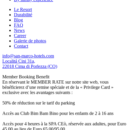
Le Resort
Durabilité
Blog
FAQ
News
Career
Galerie de photos
Contact
info@san-marco-hotels.com
Localitá Cini 31a,
22018 Cima di Porlezza (CO)
Member Booking Benefit
En réservant le MEMBER RATE sur notre site web, vous
bénéficierez d’une remise spéciale et de la « Privilege Card »
exclusive avec les avantages suivants :
50% de réduction sur le tarif du parking
Accès au Club Bim Bam Bino pour les enfants de 2 à 16 ans
Accès pour 4 heures à la SPA CEò, réservée aux adultes, pour Euro
45,00 au lieu de Euro 65,00/95,00