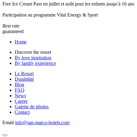
Free Ice Cream Pass en juillet et août pour les enfants jusqu’à 16 ans
Participation au programme Vital Energy & Sport
Best rate
guaranteed
Home
Discover the resort
By love inspiration
By family experience
Le Resort
Durabilité
Blog
FAQ
News
Career
Galerie de photos
Contact
Email
info@san-marco-hotels.com