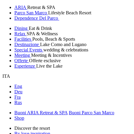
ARIA
Retreat & SPA
Parco San Marco
Lifestyle Beach Resort
Dependence Del Parco
Dining
Eat & Drink
Relax
SPA & Wellness
Facilities
Pools, Beach & Sports
Destinazione
Lake Como and Lugano
Special Events
wedding & celebrations
Meeting
Meeting & Incentives
Offerte
Offerte esclusive
Esperienze
Live the Lake
ITA
Eng
Deu
Fra
Rus
Buoni ARIA Retreat & SPA
Buoni Parco San Marco
Shop
Discover the resort
By love inspiration