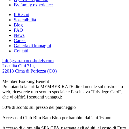
By family experience
Il Resort
Sostenibilità
Blog
FAQ
News
Career
Galleria di immagini
Contatti
info@san-marco-hotels.com
Localitá Cini 31a,
22018 Cima di Porlezza (CO)
Member Booking Benefit
Prenotando la tariffa MEMBER RATE direttamente sul nostro sito
web, riceverete uno sconto speciale e l’esclusiva “Privilege Card”,
che vi offrirà i seguenti vantaggi:
50% di sconto sul prezzo del parcheggio
Accesso al Club Bim Bam Bino per bambini dai 2 ai 16 anni
Accesso di 4 ore alla SPA CEò, riservata agli adulti, al costo di Euro